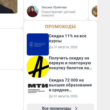
Оксана Лунегова
Де
Психотерапевт, детский
ди
психолог
ПРОМОКОДЫ
Скидка 11% на все
курсы
До 31 августа, 2026
Получить скидку на
первую и повторную
покупку билетов на
Яндекс Афише
Скидка 72 000 на
высшее образование
и среднее
специальное
До 31 августа, 2026
образование в
первый год обучения
Все промокоды