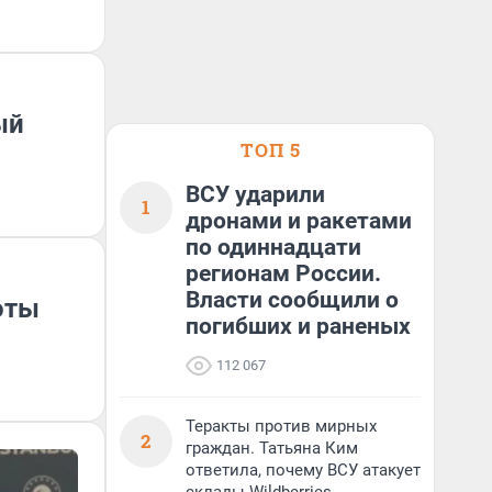
ый
ТОП 5
ВСУ ударили
1
дронами и ракетами
по одиннадцати
регионам России.
Власти сообщили о
оты
погибших и раненых
112 067
Теракты против мирных
2
граждан. Татьяна Ким
ответила, почему ВСУ атакует