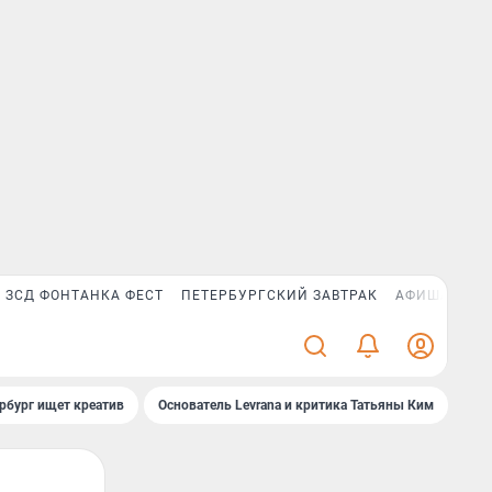
ЗСД ФОНТАНКА ФЕСТ
ПЕТЕРБУРГСКИЙ ЗАВТРАК
АФИША PLUS
рбург ищет креатив
Основатель Levrana и критика Татьяны Ким
Зач