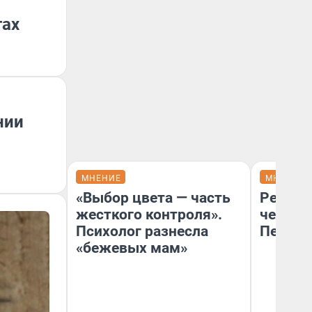
гах
нии
МНЕНИЕ
МНЕНИЕ
«Выбор цвета — часть
Ремонт
жесткого контроля».
чему г
Психолог разнесла
Петерб
«бежевых мам»