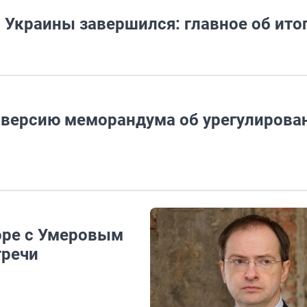
 Украины завершился: главное об ито
 версию меморандума об урегулирова
оре с Умеровым
тречи