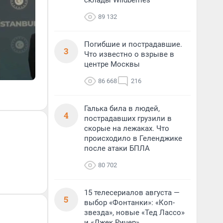
склады Wildberries
89 132
Погибшие и пострадавшие.
3
Что известно о взрыве в
центре Москвы
86 668
216
Галька била в людей,
4
пострадавших грузили в
скорые на лежаках. Что
происходило в Геленджике
после атаки БПЛА
80 702
15 телесериалов августа —
5
выбор «Фонтанки»: «Коп-
звезда», новые «Тед Лассо»
и «Джек Ричер»,