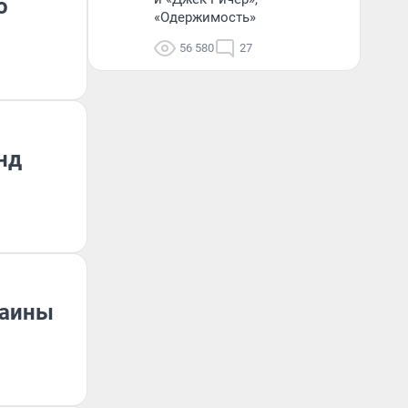
о
«Одержимость»
56 580
27
нд
раины