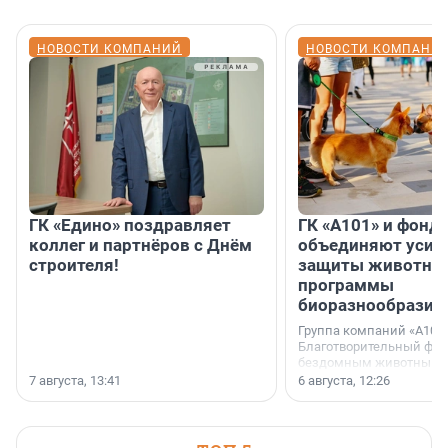
НОВОСТИ КОМПАНИЙ
НОВОСТИ КОМПАНИ
ГК «Едино» поздравляет
ГК «А101» и фонд
коллег и партнёров с Днём
объединяют усил
строителя!
защиты животных
программы
биоразнообразия
Группа компаний «А101»
Благотворительный фо
бездомным животным 
заключили соглашение
7 августа, 13:41
6 августа, 12:26
стратегическом сотрудн