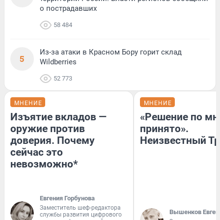
о пострадавших
58 484
Из-за атаки в Красном Бору горит склад
5
Wildberries
52 773
МНЕНИЕ
МНЕНИЕ
Изъятие вкладов —
«Решение по мн
оружие против
принято».
доверия. Почему
Неизвестный Тр
сейчас это
невозможно*
Евгения Горбунова
Заместитель шеф-редактора
Вышенков Евген
службы развития цифрового