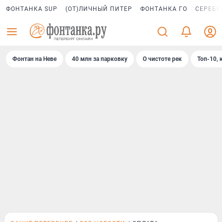
ФОНТАНКА SUP
(ОТ)ЛИЧНЫЙ ПИТЕР
ФОНТАНКА ГО
СЕРЕБР
Фонтан на Неве
40 млн за парковку
О чистоте рек
Топ-10, 