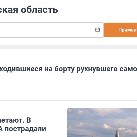
ская область
Примен
аходившиеся на борту рухнувшего сам
летают. В
А пострадали