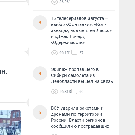
86 261
15 телесериалов августа —
3
выбор «Фонтанки»: «Коп-
звезда», новые «Тед Лассо»
и «Джек Ричер»,
«Одержимость»
66 151
27
Экипаж пропавшего в
н.
4
Сибири самолета из
Ленобласти вышел на связь
56 813
60
ВСУ ударили ракетами и
5
дронами по территории
России. Власти регионов
сообщили о пострадавших