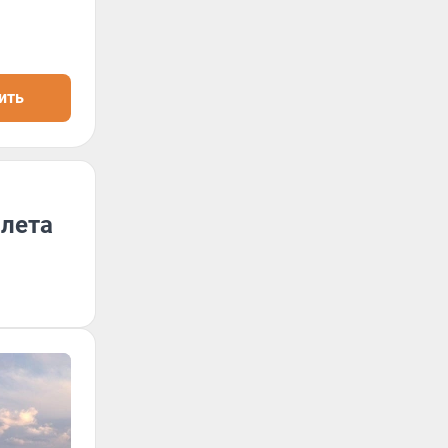
ить
олета