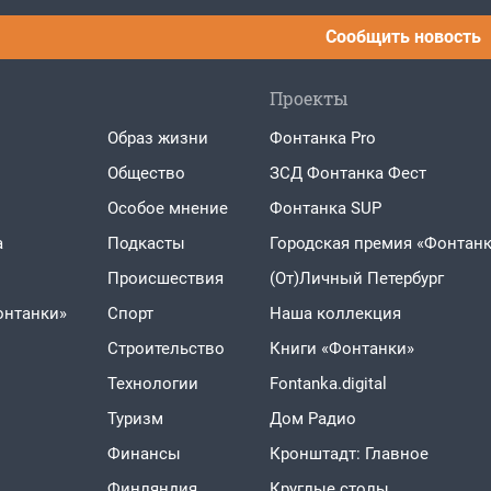
Сообщить новость
Проекты
Образ жизни
Фонтанка Pro
Общество
ЗСД Фонтанка Фест
Особое мнение
Фонтанка SUP
а
Подкасты
Городская премия «Фонтанк
Проиcшествия
(От)Личный Петербург
онтанки»
Спорт
Наша коллекция
Строительство
Книги «Фонтанки»
Технологии
Fontanka.digital
Туризм
Дом Радио
Финансы
Кронштадт: Главное
Финляндия
Круглые столы