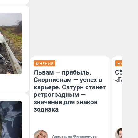
МНЕНИЕ
МНЕНИЕ
Львам — прибыль,
Сбер п
Скорпионам — успех в
«Газпр
карьере. Сатурн станет
ретроградным —
значение для знаков
зодиака
Ко
не
Анастасия Филимонова