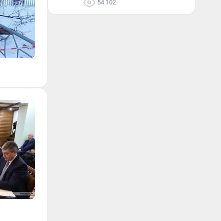
54 102