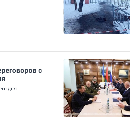
ереговоров с
ня
его дня