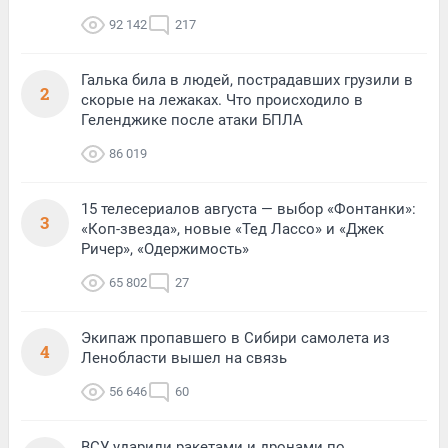
92 142
217
Галька била в людей, пострадавших грузили в
2
скорые на лежаках. Что происходило в
Геленджике после атаки БПЛА
86 019
15 телесериалов августа — выбор «Фонтанки»:
3
«Коп-звезда», новые «Тед Лассо» и «Джек
Ричер», «Одержимость»
65 802
27
Экипаж пропавшего в Сибири самолета из
4
Ленобласти вышел на связь
56 646
60
ВСУ ударили ракетами и дронами по