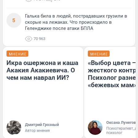
Галька била в людей, пострадавших грузили в
5
скорые на лежаках. Что происходило в
Геленджике после атаки БПЛА
70 963
МНЕНИЕ
МНЕНИЕ
Икра ошержона и каша
«Выбор цвета —
Акакия Акакиевича. О
жесткого контр
чем нам наврал ИИ?
Психолог разне
«бежевых мам»
Оксана Лунегова
Дмитрий Грозный
Психотерапевт, д
Автор мнения
психолог