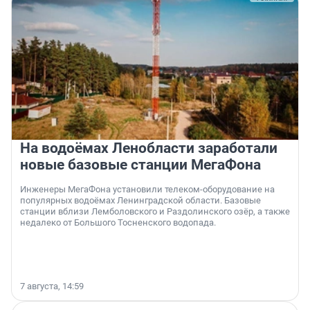
На водоёмах Ленобласти заработали
новые базовые станции МегаФона
Инженеры МегаФона установили телеком-оборудование на
популярных водоёмах Ленинградской области. Базовые
станции вблизи Лемболовского и Раздолинского озёр, а также
недалеко от Большого Тосненского водопада.
7 августа, 14:59