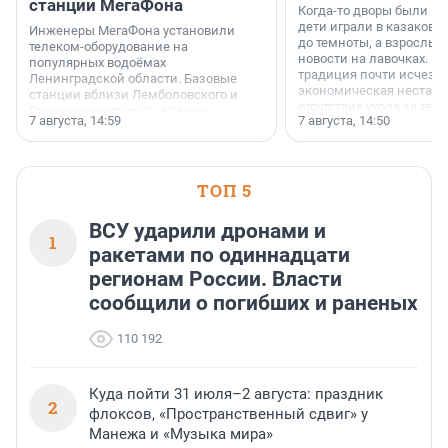
станции МегаФона
Когда-то дворы были ме
дети играли в казаков-
Инженеры МегаФона установили
до темноты, а взрослые
телеком-оборудование на
новости на лавочках. В 1
популярных водоёмах
традиция почти исчезл
Ленинградской области. Базовые
экономическая нестаби
станции вблизи Лемболовского и
отсутствие ухода за те
Раздолинского озёр, а также
7 августа, 14:59
7 августа, 14:50
сделали своё дело.
недалеко от Большого Тосненского
водопада.
ТОП 5
ВСУ ударили дронами и
1
ракетами по одиннадцати
регионам России. Власти
сообщили о погибших и раненых
110 192
Куда пойти 31 июля–2 августа: праздник
2
флоксов, «Пространственный сдвиг» у
Манежа и «Музыка мира»