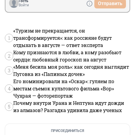
Гость
Отправить
Войти
«Туризм не прекращается, он
1
трансформируется»: как россияне будут
отдыхать в августе — ответ эксперта
Кому признаются в любви, а кому разобьют
2
сердце: любовный гороскоп на август
«Меня бесила моя роль»: как сегодня выглядит
3
Пуговка из «Папиных дочек»
Его номинировали на «Оскар»: гуляем по
4
местам съемок культового фильма «Вор»
Чухрая — фоторепортаж
Почему внутри Урана и Нептуна идут дожди
5
из алмазов? Разгадка удивила даже ученых
ПРИСОЕДИНИТЬСЯ