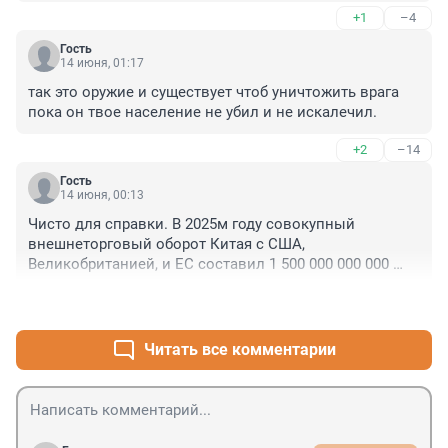
+1
–4
Гость
14 июня, 01:17
так это оружие и существует чтоб уничтожить врага 
пока он твое население не убил и не искалечил.
+2
–14
Гость
14 июня, 00:13
Чисто для справки. В 2025м году совокупный 
внешнеторговый оборот Китая с США, 
Великобританией, и ЕС составил 1 500 000 000 000 
(полтора триллиона) Долларов. С Индией и 
+14
–2
Бразилией на двоих - 350 000 000 000 (350 миллиардов 
Долларов). С РФ - 228 000 000 000 (228 миллиардов). 
Как вы думаете, если РФ начнёт серьёзно угрожать 
Читать все комментарии
США и ЕС своим ядерным оружием, на чью сторону 
встанет Китай, со своим ядерным оружием, и 
территориальными интересами на Дальнем Востоке? 
Сидите тихо, не будите лихо.