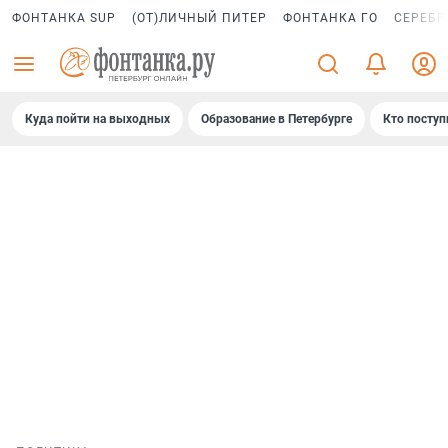
ФОНТАНКА SUP
(ОТ)ЛИЧНЫЙ ПИТЕР
ФОНТАНКА ГО
СЕРЕБР
Куда пойти на выходных
Образование в Петербурге
Кто поступ