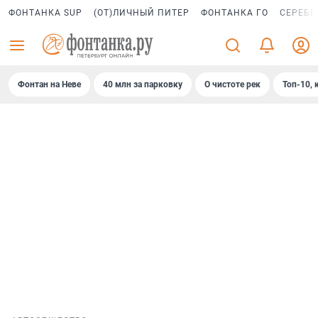
ФОНТАНКА SUP
(ОТ)ЛИЧНЫЙ ПИТЕР
ФОНТАНКА ГО
СЕРЕБР
Фонтан на Неве
40 млн за парковку
О чистоте рек
Топ-10, 