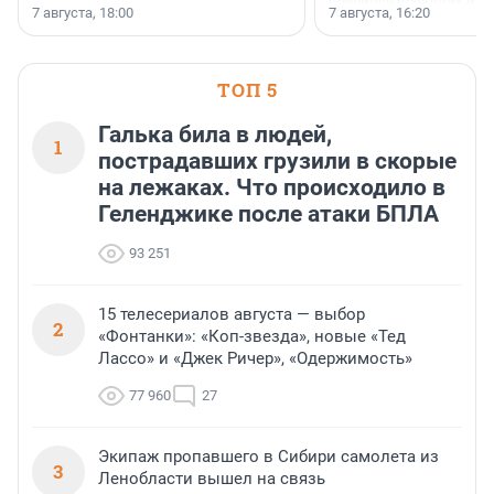
появился праздник и к
осторожного оптимизма.
7 августа, 18:00
7 августа, 16:20
поменялась роль строит
ТОП 5
Галька била в людей,
1
пострадавших грузили в скорые
на лежаках. Что происходило в
Геленджике после атаки БПЛА
93 251
15 телесериалов августа — выбор
2
«Фонтанки»: «Коп-звезда», новые «Тед
Лассо» и «Джек Ричер», «Одержимость»
77 960
27
Экипаж пропавшего в Сибири самолета из
3
Ленобласти вышел на связь