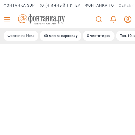
ФОНТАНКА SUP
(ОТ)ЛИЧНЫЙ ПИТЕР
ФОНТАНКА ГО
СЕРЕБР
Фонтан на Неве
40 млн за парковку
О чистоте рек
Топ-10, 