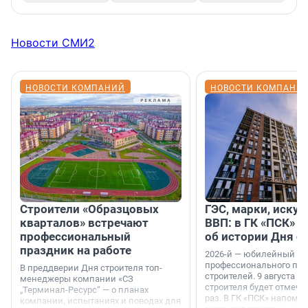
Новости СМИ2
НОВОСТИ КОМПАНИЙ
НОВОСТИ КОМПАНИ
Строители «Образцовых
ГЭС, марки, искус
кварталов» встречают
ВВП: в ГК «ПСК» р
профессиональный
об истории Дня с
праздник на работе
2026-й — юбилейный го
профессионального пр
В преддверии Дня строителя топ-
строителей. 9 августа 2
менеджеры компании «СЗ
строителя будет отмечат
„Терминал-Ресурс“ — о планах
раз. В ГК «ПСК» напомни
компании, испытаниях и поводах для