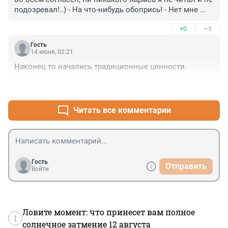
подозревал!..) - На что-нибудь обопрись! - Нет мне 
опоры..) - А.., Ницше? - Господи, не прикалывайся! - 
+0
–1
Всего лишь - человек? ) - Господи, я сдаюсь..) - Ладно, 
тогда, к Венере вернёмся? ) - С удовольствием..)
Гость
14 июня, 02:21
Наконец то начались традиционные ценности.
+1
–0
Читать все комментарии
Гость
Отправить
Войти
Ловите момент: что принесет вам полное
1
солнечное затмение 12 августа