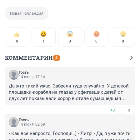
Новая Голландия
0
1
0
0
0
КОММЕНТАРИИ
4
Гость
14 июня, 17:14
Да жто тихий ужас. Забрели туда случайно. У детской 
площадки-корабля на глазах у офигевших детей от 
двух лет показывали хорор в стиле сумасшедшая 
свекровь- невеста. Одно дело когда взрослые люди 
+0
–0
идут на спектакль по хармсу в театр, другое дело 
подобное сумасшествие на неокрепшие детские умы 
Гость
вываливать. Даже охрана Голландии была в шоке.
14 июня, 02:59
- Как всё непросто, Господи!..) - Литр! - Да, я уже почти 
во всём согласен, ни никакого Хармса я не читал и не 