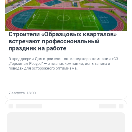
Строители «Образцовых кварталов»
встречают профессиональный
праздник на работе
В преддверии Дня строителя топ-менеджеры компании «СЗ
„Терминал-Ресурс“ — о планах компании, испытаниях и
поводах для осторожного оптимизма.
7 августа, 18:00