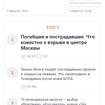
Благотворительный фо
бездомным животным 
заключили соглашение
7 августа, 13:41
6 августа, 12:26
стратегическом сотрудн
ТОП 5
Погибшие и пострадавшие. Что
1
известно о взрыве в центре
Москвы
93 571
217
Галька била в людей, пострадавших грузили
2
в скорые на лежаках. Что происходило в
Геленджике после атаки БПЛА
87 284
15 телесериалов августа — выбор
3
«Фонтанки»: «Коп-звезда», новые «Тед