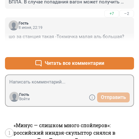
БПЛА. В случае попадания вагон может получить 
серьезные повреждения и загореться, двери и 
+7
–2
проходы могут быть заблокированы, вы не сможете 
выйти на улицу." Гранд Экспресс Сервис желает вам 
Гость
счастливой дороги!
8 июня, 22:19
шо за станция такая -Токмачка малая аль большая?
+5
–2
Читать все комментарии
Гость
Отправить
Войти
«Минус — слишком много спойлеров»:
1
российский ниндзя-скульптор снялся в