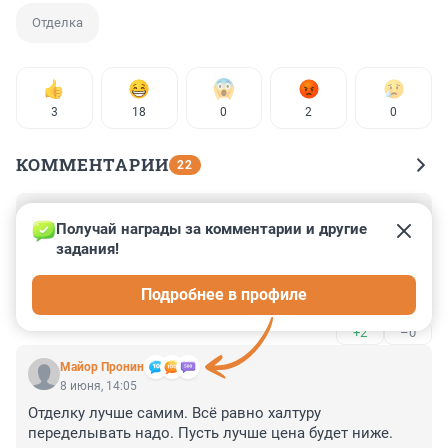
Отделка
3
18
0
2
0
КОММЕНТАРИИ
22
Гость
8 июня, 14:22
Получай награды за комментарии и другие 
задания!
"предложенный порядок предлагается сделать 
обязательным только через год"

Подробнее в профиле
Через год он будет уже не актуален.
+2
–0
Майор Пронин
8 июня, 14:05
Отделку лучше самим. Всё равно халтуру 
переделывать надо. Пусть лучше цена будет ниже.