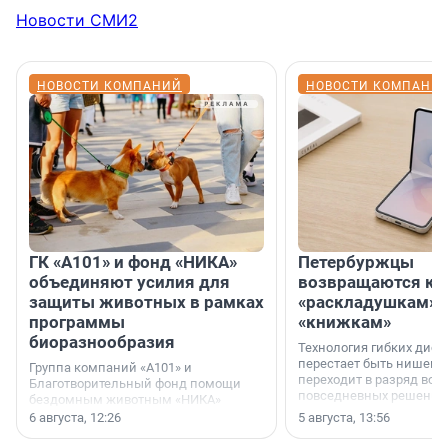
Новости СМИ2
НОВОСТИ КОМПАНИЙ
НОВОСТИ КОМПАНИ
ГК «А101» и фонд «НИКА»
Петербуржцы
объединяют усилия для
возвращаются к
защиты животных в рамках
«раскладушкам» 
программы
«книжкам»
биоразнообразия
Технология гибких дисп
перестает быть нишевы
Группа компаний «А101» и
переходит в разряд вос
Благотворительный фонд помощи
повседневных решений
бездомным животным «НИКА»
заключили соглашение о
6 августа, 12:26
5 августа, 13:56
стратегическом сотрудничестве.