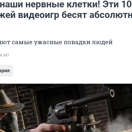
 наши нервные клетки! Эти 10
жей видеоигр бесят абсолют
яют самые ужасные повадки людей
4 397
ария