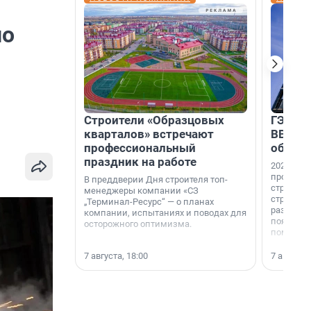
но
Строители «Образцовых
ГЭС, м
кварталов» встречают
ВВП: в
профессиональный
об ист
праздник на работе
2026-й —
професси
В преддверии Дня строителя топ-
строителе
менеджеры компании «СЗ
строителя
„Терминал-Ресурс“ — о планах
раз. В ГК
компании, испытаниях и поводах для
появился
осторожного оптимизма.
поменяла
7 августа, 18:00
7 августа,