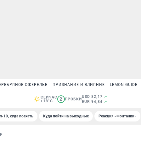
ЕРЕБРЯНОЕ ОЖЕРЕЛЬЕ
ПРИЗНАНИЕ И ВЛИЯНИЕ
LEMON GUIDE
USD 82,17
СЕЙЧАС
2
ПРОБКИ
+18°C
EUR 94,84
п-10, куда поехать
Куда пойти на выходных
Реакция «Фонтанки»
ОР