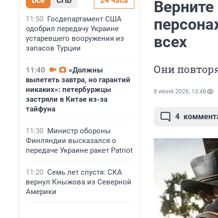
Все
СПБ
24 часа
Верните
11:50
Госдепартамент США
персона
одобрил передачу Украине
всех
устаревшего вооружения из
запасов Турции
Они повтор
11:40
«Должны
вылететь завтра, но гарантий
никаких»: петербуржцы
8 июня 2026, 13:48
застряли в Китае из-за
тайфуна
4
коммент
11:30
Министр обороны
Финляндии высказался о
передаче Украине ракет Patriot
11:20
Семь лет спустя: СКА
вернул Кныжова из Северной
Америки