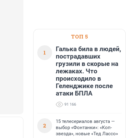
ТОП 5
Галька била в людей,
1
пострадавших
грузили в скорые на
лежаках. Что
происходило в
Геленджике после
атаки БПЛА
91 166
15 телесериалов августа —
2
выбор «Фонтанки»: «Коп-
звезда», новые «Тед Лассо»