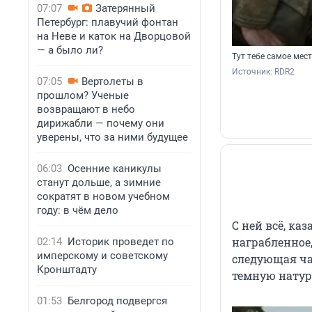
07:07
Затерянный
Петербург: плавучий фонтан
на Неве и каток на Дворцовой
— а было ли?
Тут тебе самое мест
Источник: 
RDR2
07:05
Вертолеты в
прошлом? Ученые
возвращают в небо
дирижабли — почему они
уверены, что за ними будущее
06:03
Осенние каникулы
станут дольше, а зимние
сократят в новом учебном
году: в чём дело
С ней всё, ка
награбленное,
02:14
Историк проведет по
имперскому и советскому
следующая час
Кронштадту
темную натур
01:53
Белгород подвергся