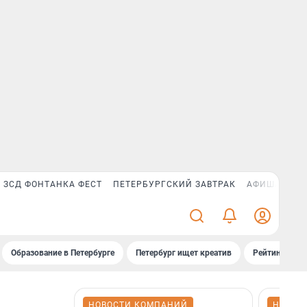
ЗСД ФОНТАНКА ФЕСТ
ПЕТЕРБУРГСКИЙ ЗАВТРАК
АФИША PLUS
Образование в Петербурге
Петербург ищет креатив
Рейтинги «Фо
НОВОСТИ КОМПАНИЙ
НОВОС