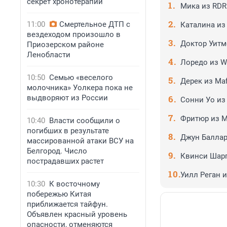
секрет хронотерапии
Мика из RDR
11:00
Смертельное ДТП с
Каталина из
вездеходом произошло в
Доктор Уитм
Приозерском районе
Ленобласти
Лоредо из Wi
10:50
Семью «веселого
Дерек из Maf
молочника» Уолкера пока не
выдворяют из России
Сонни Уо из 
Фритюр из M
10:40
Власти сообщили о
погибших в результате
Джун Баллар
массированной атаки ВСУ на
Белгород. Число
Квинси Шарп
пострадавших растет
Уилл Реган 
10:30
К восточному
побережью Китая
приближается тайфун.
Объявлен красный уровень
опасности, отменяются