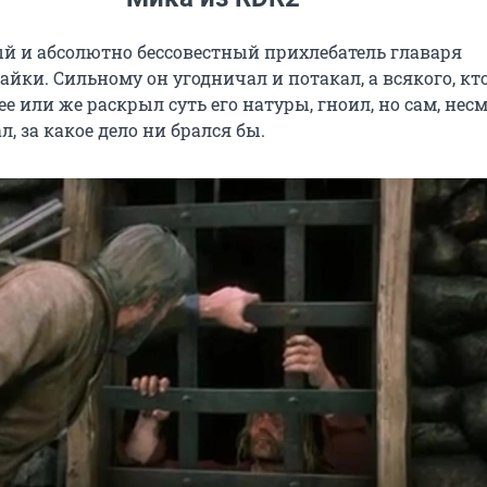
ый и абсолютно бессовестный прихлебатель главаря
йки. Сильному он угодничал и потакал, а всякого, кт
ее или же раскрыл суть его натуры, гноил, но сам, нес
л, за какое дело ни брался бы.