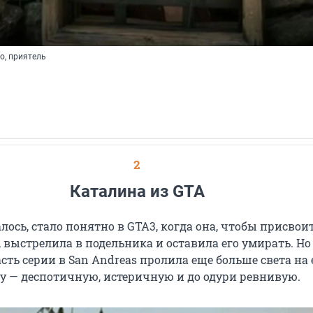
о, приятель
2
Каталина из GTA
залось, стало понятно в GTA3, когда она, чтобы присвои
 выстрелила в подельника и оставила его умирать. Но
ть серии в San Andreas пролила еще больше света на 
у — деспотичную, истеричную и до одури ревнивую.