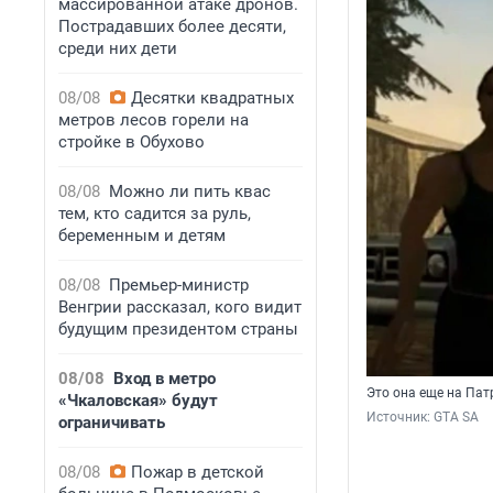
массированной атаке дронов.
Пострадавших более десяти,
среди них дети
08/08
Десятки квадратных
метров лесов горели на
стройке в Обухово
08/08
Можно ли пить квас
тем, кто садится за руль,
беременным и детям
08/08
Премьер-министр
Венгрии рассказал, кого видит
будущим президентом страны
08/08
Вход в метро
Это она еще на Пат
«Чкаловская» будут
Источник: 
GTA SA
ограничивать
08/08
Пожар в детской