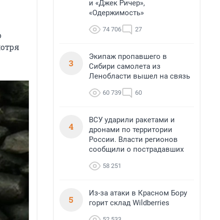
и «Джек Ричер»,
«Одержимость»
74 706
27
о
мотря
Экипаж пропавшего в
3
Сибири самолета из
Ленобласти вышел на связь
60 739
60
ВСУ ударили ракетами и
4
дронами по территории
России. Власти регионов
сообщили о пострадавших
58 251
Из-за атаки в Красном Бору
5
горит склад Wildberries
52 533