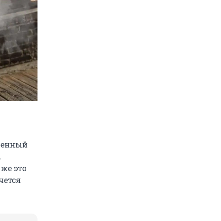
 ценный
,
 же это
чется