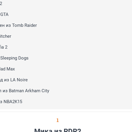
2
 GTA
ен из Tomb Raider
tcher
ia 2
Sleeping Dogs
ad Max
д из LA Noire
 из Batman Arkham City
из NBA2K15
1
Мика из RDR2