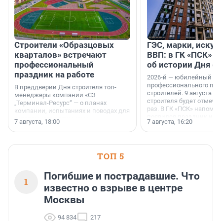
Строители «Образцовых
ГЭС, марки, искус
кварталов» встречают
ВВП: в ГК «ПСК» р
профессиональный
об истории Дня с
праздник на работе
2026-й — юбилейный го
профессионального пр
В преддверии Дня строителя топ-
строителей. 9 августа 2
менеджеры компании «СЗ
строителя будет отмечат
„Терминал-Ресурс“ — о планах
раз. В ГК «ПСК» напомни
компании, испытаниях и поводах для
появился праздник и к
осторожного оптимизма.
7 августа, 18:00
7 августа, 16:20
поменялась роль строит
ТОП 5
Погибшие и пострадавшие. Что
1
известно о взрыве в центре
Москвы
94 834
217