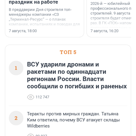
праздник на работе
2026-й — юбилейный го
профессионального пр
В преддверии Дня строителя топ-
строителей. 9 августа 2
менеджеры компании «СЗ
строителя будет отмечат
„Терминал-Ресурс“ — о планах
раз. В ГК «ПСК» напомни
компании, испытаниях и поводах для
появился праздник и к
осторожного оптимизма.
7 августа, 18:00
7 августа, 16:20
поменялась роль строит
ТОП 5
ВСУ ударили дронами и
1
ракетами по одиннадцати
регионам России. Власти
сообщили о погибших и раненых
112 747
Теракты против мирных граждан. Татьяна
2
Ким ответила, почему ВСУ атакует склады
Wildberries