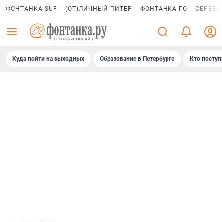
ФОНТАНКА SUP
(ОТ)ЛИЧНЫЙ ПИТЕР
ФОНТАНКА ГО
СЕРЕБР
Куда пойти на выходных
Образование в Петербурге
Кто поступ