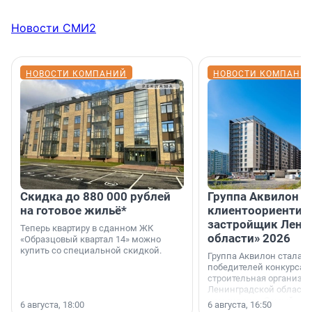
Новости СМИ2
НОВОСТИ КОМПАНИЙ
НОВОСТИ КОМПАНИ
Скидка до 880 000 рублей
Группа Аквилон 
на готовое жильё*
клиентоориентир
застройщик Лени
Теперь квартиру в сданном ЖК
области» 2026
«Образцовый квартал 14» можно
купить со специальной скидкой.
Группа Аквилон стала 
победителей конкурса 
строительная организа
Ленинградской области 
номинации «Самый
6 августа, 18:00
6 августа, 16:50
клиентоориентированн