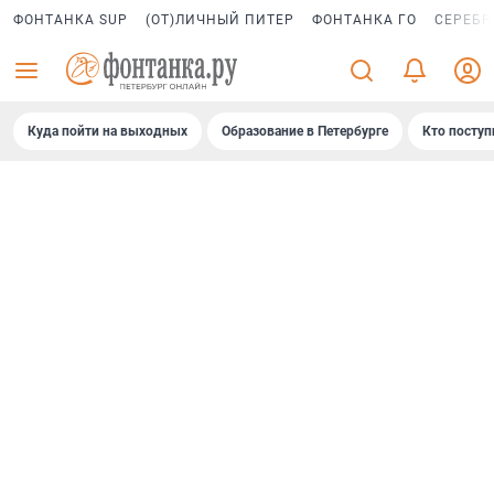
ФОНТАНКА SUP
(ОТ)ЛИЧНЫЙ ПИТЕР
ФОНТАНКА ГО
СЕРЕБР
Куда пойти на выходных
Образование в Петербурге
Кто поступ