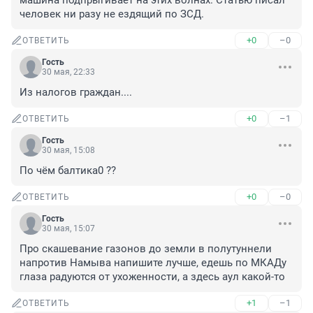
машина подпрыгивает на этих волнах. Статью писал 
человек ни разу не ездящий по ЗСД.
+0
–0
ОТВЕТИТЬ
Гость
30 мая, 22:33
Из налогов граждан....
+0
–1
ОТВЕТИТЬ
Гость
30 мая, 15:08
По чём балтика0 ??
+0
–0
ОТВЕТИТЬ
Гость
30 мая, 15:07
Про скашевание газонов до земли в полутуннели 
напротив Намыва напишите лучше, едешь по МКАДу 
глаза радуются от ухоженности, а здесь аул какой-то
+1
–1
ОТВЕТИТЬ