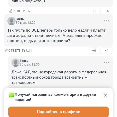
ляп из бюджета.))
+1
–4
ОТВЕТИТЬ
Гость
30 мая, 12:29
Так пусть по ЗСД теперь только вело ездят и платят, 
да и асфальт станет вечным. А машины в пробках 
постоят, ведь для этого строили?
+6
–1
ОТВЕТИТЬ
1
Гость
30 мая, 12:35
Даже КАД это не городская дорога, а федеральная - 
транспортный обход города транзитным 
транспортом.
+2
–2
ОТВЕТИТЬ
Получай награды за комментарии и другие 
задания!
Гость
30 мая, 12:16
Подробнее в профиле
Реклама Газпромнефти? Сколько заплатили?