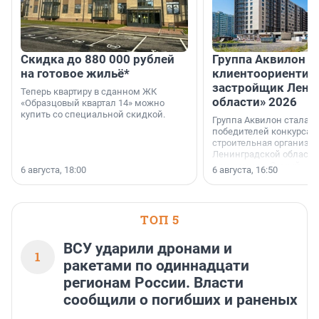
Скидка до 880 000 рублей
Группа Аквилон 
на готовое жильё*
клиентоориентир
застройщик Лени
Теперь квартиру в сданном ЖК
области» 2026
«Образцовый квартал 14» можно
купить со специальной скидкой.
Группа Аквилон стала 
победителей конкурса 
строительная организа
Ленинградской области 
номинации «Самый
6 августа, 18:00
6 августа, 16:50
клиентоориентированн
застройщик Ленинград
области».
ТОП 5
ВСУ ударили дронами и
1
ракетами по одиннадцати
регионам России. Власти
сообщили о погибших и раненых