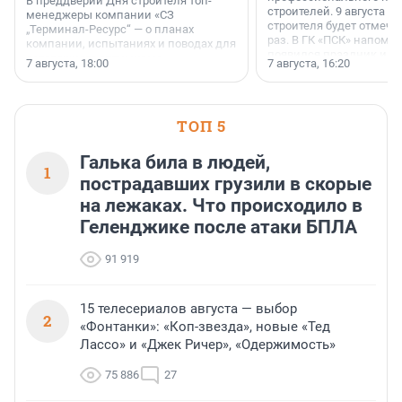
В преддверии Дня строителя топ-
строителей. 9 августа 2
менеджеры компании «СЗ
строителя будет отмечат
„Терминал-Ресурс“ — о планах
раз. В ГК «ПСК» напомни
компании, испытаниях и поводах для
появился праздник и к
осторожного оптимизма.
7 августа, 18:00
7 августа, 16:20
поменялась роль строит
ТОП 5
Галька била в людей,
1
пострадавших грузили в скорые
на лежаках. Что происходило в
Геленджике после атаки БПЛА
91 919
15 телесериалов августа — выбор
2
«Фонтанки»: «Коп-звезда», новые «Тед
Лассо» и «Джек Ричер», «Одержимость»
75 886
27