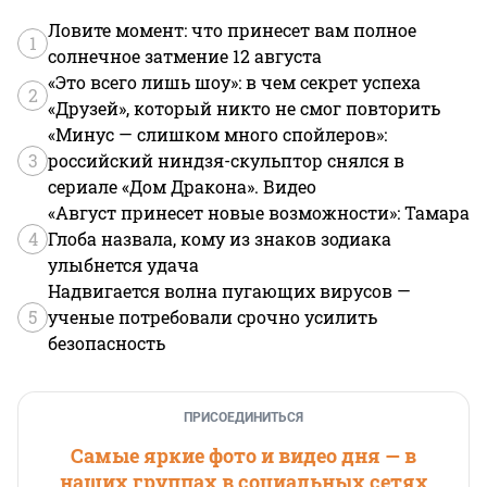
Ловите момент: что принесет вам полное
1
солнечное затмение 12 августа
«Это всего лишь шоу»: в чем секрет успеха
2
«Друзей», который никто не смог повторить
«Минус — слишком много спойлеров»:
3
российский ниндзя-скульптор снялся в
сериале «Дом Дракона». Видео
«Август принесет новые возможности»: Тамара
4
Глоба назвала, кому из знаков зодиака
улыбнется удача
Надвигается волна пугающих вирусов —
5
ученые потребовали срочно усилить
безопасность
ПРИСОЕДИНИТЬСЯ
Самые яркие фото и видео дня — в
наших группах в социальных сетях