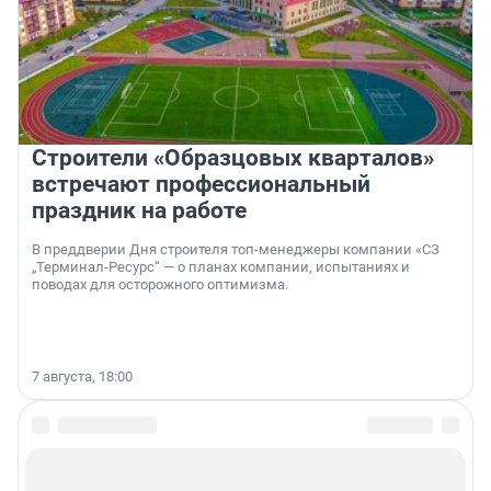
Строители «Образцовых кварталов»
встречают профессиональный
праздник на работе
В преддверии Дня строителя топ-менеджеры компании «СЗ
„Терминал-Ресурс“ — о планах компании, испытаниях и
поводах для осторожного оптимизма.
7 августа, 18:00