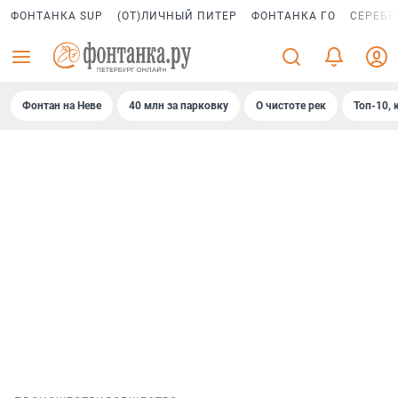
ФОНТАНКА SUP
(ОТ)ЛИЧНЫЙ ПИТЕР
ФОНТАНКА ГО
СЕРЕБР
Фонтан на Неве
40 млн за парковку
О чистоте рек
Топ-10, 