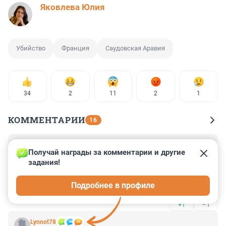
Яковлева Юлия
Убийство
Франция
Саудовская Аравия
34
2
11
2
1
КОММЕНТАРИИ
16
Гость
17 мая, 00:13
Получай награды за комментарии и другие 
задания!
Занятные эти ойропейские власти: ради выгоды 
глаза на преступления против личности могут и 
Подробнее в профиле
подприкрыть. Впрочем, мы уже даже не удивляемся.
+1
–1
Lynnot78