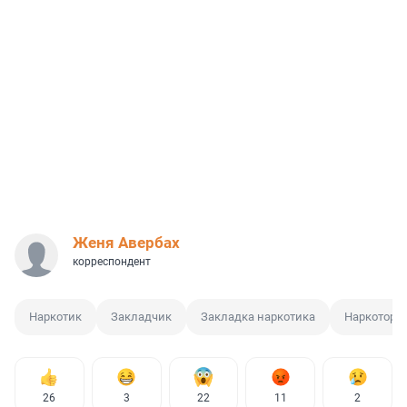
Женя Авербах
корреспондент
Наркотик
Закладчик
Закладка наркотика
Наркоторг
26
3
22
11
2