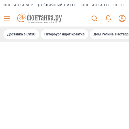
ФОНТАНКА SUP
(ОТ)ЛИЧНЫЙ ПИТЕР
ФОНТАНКА ГО
СЕРЕБР
Доставка в СИЗО
Петербург ищет креатив
Дом Репина. Реставр