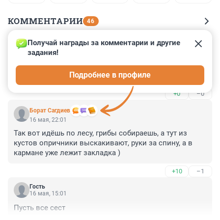
КОММЕНТАРИИ
46
Получай награды за комментарии и другие 
Гость
17 мая, 01:09
задания!
Шёл закладчик тёмным лесом, за каким-то 
Подробнее в профиле
интересом...
+0
–0
Борат Сaгдиев
16 мая, 22:01
Так вот идёшь по лесу, грибы собираешь, а тут из 
кустов опричники выскакивают, руки за спину, а в 
кармане уже лежит закладка )
+10
–1
Гость
16 мая, 15:01
Пусть все сест