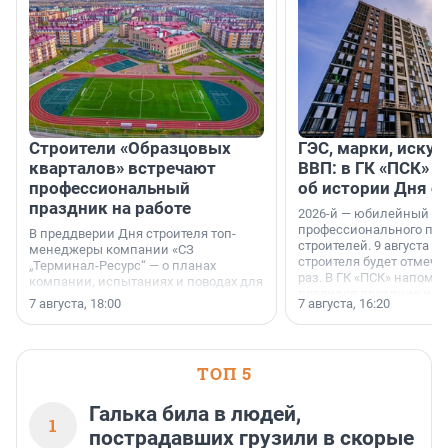
Строители «Образцовых
ГЭС, марки, искус
кварталов» встречают
ВВП: в ГК «ПСК» р
профессиональный
об истории Дня с
праздник на работе
2026-й — юбилейный го
профессионального пр
В преддверии Дня строителя топ-
строителей. 9 августа 2
менеджеры компании «СЗ
строителя будет отмечат
„Терминал-Ресурс“ — о планах
раз. В ГК «ПСК» напомни
компании, испытаниях и поводах для
появился праздник и к
осторожного оптимизма.
7 августа, 18:00
7 августа, 16:20
поменялась роль строит
ТОП 5
Галька била в людей,
1
пострадавших грузили в скорые