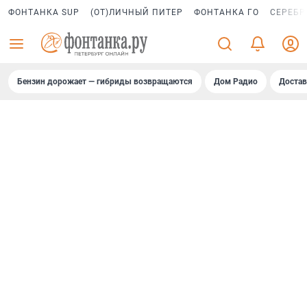
ФОНТАНКА SUP
(ОТ)ЛИЧНЫЙ ПИТЕР
ФОНТАНКА ГО
СЕРЕБР
Бензин дорожает — гибриды возвращаются
Дом Радио
Достав