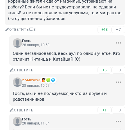
коренные жители сдают им жильё, устраивают на 
работу? Если бы их не трудоустраивали, не сдавали 
жильё и не пользовались их услугами, то и мигрантов 
бы существенно убавилось.
+18
–7
ОТВЕТИТЬ
3
Гость
28 января, 10:53
Один легализовался, весь аул по одной учётке. Кто 
отличит Китайца и Китайца?! (С)
+5
–0
ОТВЕТИТЬ
274489893
28 января, 10:57
Гость, мы и не пользуемся,никто из друзей и 
родственников
+1
–0
ОТВЕТИТЬ
Гость
28 января, 11:04