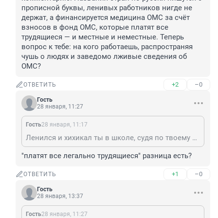
прописной буквы, ленивых работников нигде не 
держат, а финансируется медицина ОМС за счёт 
взносов в фонд ОМС, которые платят все 
трудящиеся — и местные и неместные. Теперь 
вопрос к тебе: на кого работаешь, распространяя 
чушь о людях и заведомо лживые сведения об 
ОМС?
+2
–0
ОТВЕТИТЬ
Гость
28 января, 11:27
Гость
28 января, 11:17
Ленился и хихикал ты в школе, судя по твоему комментарию. Названия стран по-русски пишутся с прописной буквы, ленивых работников нигде не держат, а финансируется медицина ОМС за счёт взносов в фонд ОМС, которые платят все трудящиеся — и местные и неместные. Теперь вопрос к тебе: на кого работаешь, распространяя чушь о людях и заведомо лживые сведения об ОМС?
"платят все легально трудящиеся" разница есть?
+1
–0
ОТВЕТИТЬ
Гость
28 января, 13:37
Гость
28 января, 11:27