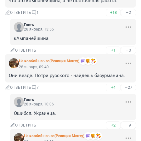
что это компанейщина, а не постоянная работа.
+18
–2
ОТВЕТИТЬ
1
Гость
28 января, 13:55
кАмпанейщина
+1
–0
ОТВЕТИТЬ
Не ковбой на час(Реакция Манту)
28 января, 09:49
Они везде. Потри русского - найдёшь басурманина.
+4
–27
ОТВЕТИТЬ
7
Гость
28 января, 10:06
Ошибся. Украинца.
+2
–9
ОТВЕТИТЬ
Не ковбой на час(Реакция Манту)