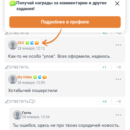
+0
–0
ОТВЕТИТЬ
Получай награды за комментарии и другие 
задания!
Гость
28 января, 15:22
Подробнее в профиле
и что штраф 2000 руб. ?
+0
–0
ОТВЕТИТЬ
ZDV
28 января, 12:12
Как-то не особо "улов". Всех оформили, надеюсь.
+1
–0
ОТВЕТИТЬ
Му Нэйм
28 января, 12:05
Хотабычей пошерстили
+4
–0
ОТВЕТИТЬ
1
Гость
28 января, 13:34
Ты ошибся, здесь не про твоих сородичей новость.