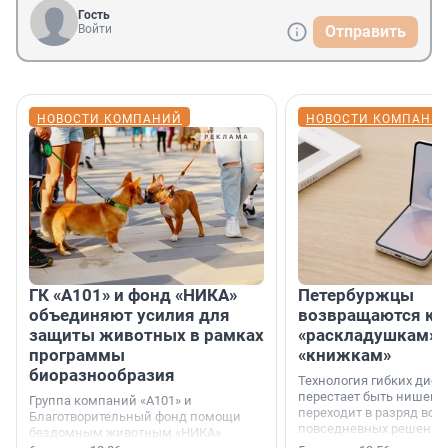
Гость
Войти
Отправить
НОВОСТИ КОМПАНИЙ
НОВОСТИ КОМПАНИ
ГК «А101» и фонд «НИКА»
Петербуржцы
объединяют усилия для
возвращаются к
защиты животных в рамках
«раскладушкам» 
программы
«книжкам»
биоразнообразия
Технология гибких дисп
перестает быть нишевы
Группа компаний «А101» и
переходит в разряд вос
Благотворительный фонд помощи
повседневных решений
бездомным животным «НИКА»