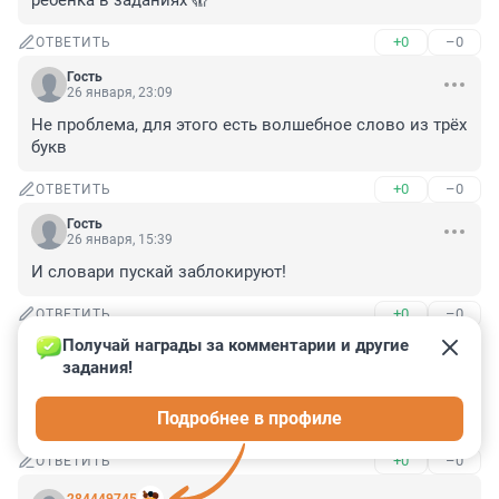
ребенка в заданиях 🫣
+0
–0
ОТВЕТИТЬ
Гость
26 января, 23:09
Не проблема, для этого есть волшебное слово из трёх 
букв
+0
–0
ОТВЕТИТЬ
Гость
26 января, 15:39
И словари пускай заблокируют!
+0
–0
ОТВЕТИТЬ
Получай награды за комментарии и другие 
Гость
26 января, 12:29
задания!
роспозор заблокал игру в которой я почти все 
Подробнее в профиле
детство провел
+0
–0
ОТВЕТИТЬ