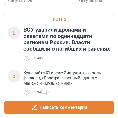
заключили соглашение о
6 августа, 12:26
5 августа, 13:56
стратегическом сотрудничестве.
ТОП 5
ВСУ ударили дронами и
1
ракетами по одиннадцати
регионам России. Власти
сообщили о погибших и раненых
103 436
Куда пойти 31 июля–2 августа: праздник
2
флоксов, «Пространственный сдвиг» у
Манежа и «Музыка мира»
79 994
7
Теракты против мирных граждан. Татьяна
Написать комментарий
3
Ким ответила, почему ВСУ атакует склады
Wildberries