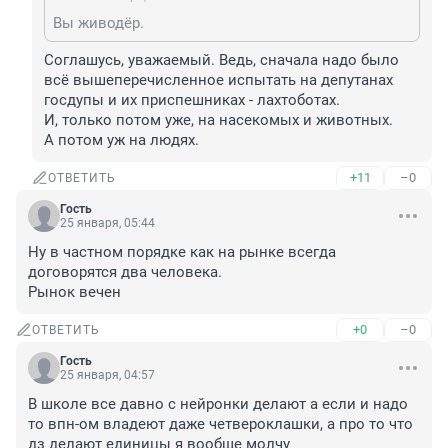
Вы живодёр.
Соглашусь, уважаемый. Ведь, сначала надо было 
всё вышеперечисленное испытать на депутанах 
госдупы и их приспешниках - лахтоботах.

И, только потом уже, на насекомых и животных. 

А потом уж на людях.
+11
–0
ОТВЕТИТЬ
Гость
25 января, 05:44
Ну в частном порядке как на рынке всегда 
договорятся два человека. 

Рынок вечен
+0
–0
ОТВЕТИТЬ
Гость
25 января, 04:57
В школе все давно с нейронки делают а если и надо 
то впн-ом владеют даже четвероклашки, а про то что 
дз делают единицы я вообще молчу