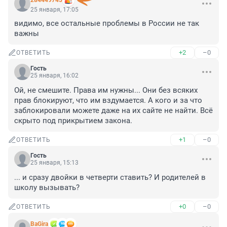
284449745
25 января, 17:05
видимо, все остальные проблемы в России не так 
важны
+2
–0
ОТВЕТИТЬ
Гость
25 января, 16:02
Ой, не смешите. Права им нужны... Они без всяких 
прав блокируют, что им вздумается. А кого и за что 
заблокировали можете даже на их сайте не найти. Всё 
скрыто под прикрытием закона.
+1
–0
ОТВЕТИТЬ
Гость
25 января, 15:13
... и сразу двойки в четверти ставить? И родителей в 
школу вызывать?
+0
–0
ОТВЕТИТЬ
BaGira