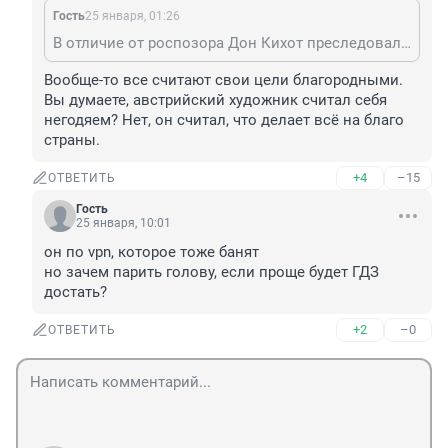
Гость
25 января, 01:26
В отличие от роспозора Дон Кихот преследовал благородные цели... А не как позорный шкет за бабло подгавкивал.
Вообще-то все считают свои цели благородными. 
Вы думаете, австрийский художник считал себя 
негодяем? Нет, он считал, что делает всё на благо 
страны.
+4
–15
ОТВЕТИТЬ
Гость
25 января, 10:01
он по vpn, которое тоже банят

но зачем парить голову, если проще будет ГДЗ 
достать?
+2
–0
ОТВЕТИТЬ