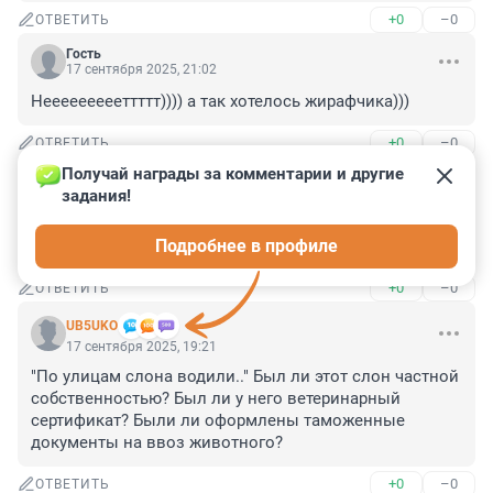
+0
–0
ОТВЕТИТЬ
Гость
17 сентября 2025, 21:02
Неееееееееттттт)))) а так хотелось жирафчика)))
+0
–0
ОТВЕТИТЬ
Получай награды за комментарии и другие 
Гость
17 сентября 2025, 20:52
задания!
А мой знакомый уже собрался его купить , но есть на 
Подробнее в профиле
выбор африканский тушканчик и слон .
+0
–0
ОТВЕТИТЬ
UB5UKO
17 сентября 2025, 19:21
"По улицам слона водили.." Был ли этот слон частной 
собственностью? Был ли у него ветеринарный 
сертификат? Были ли оформлены таможенные 
документы на ввоз животного?
+0
–0
ОТВЕТИТЬ