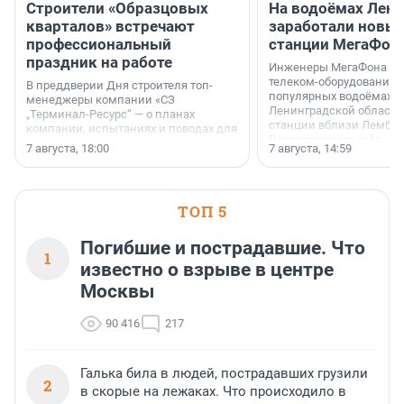
Строители «Образцовых
На водоёмах Лен
кварталов» встречают
заработали новы
профессиональный
станции МегаФон
праздник на работе
Инженеры МегаФона ус
телеком-оборудование 
В преддверии Дня строителя топ-
популярных водоёмах
менеджеры компании «СЗ
Ленинградской области
„Терминал-Ресурс“ — о планах
станции вблизи Лембол
компании, испытаниях и поводах для
Раздолинского озёр, а 
осторожного оптимизма.
7 августа, 18:00
7 августа, 14:59
недалеко от Большого Т
водопада.
ТОП 5
Погибшие и пострадавшие. Что
1
известно о взрыве в центре
Москвы
90 416
217
Галька била в людей, пострадавших грузили
2
в скорые на лежаках. Что происходило в