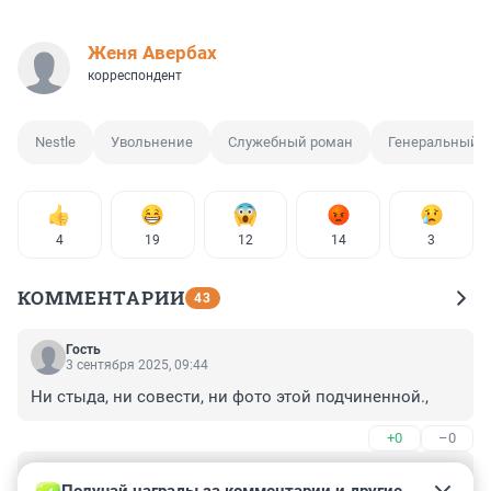
Женя Авербах
корреспондент
Nestle
Увольнение
Служебный роман
Генеральный д
4
19
12
14
3
КОММЕНТАРИИ
43
Гость
3 сентября 2025, 09:44
Ни стыда, ни совести, ни фото этой подчиненной.,
+0
–0
Гость
2 сентября 2025, 13:35