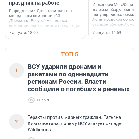
праздник на работе
Инженеры МегаФона ус
телеком-оборудование 
В преддверии Дня строителя топ-
популярных водоёмах
менеджеры компании «СЗ
Ленинградской области
„Терминал-Ресурс“ — о планах
станции вблизи Лембол
компании, испытаниях и поводах для
Раздолинского озёр, а 
осторожного оптимизма.
7 августа, 18:00
7 августа, 14:59
недалеко от Большого Т
водопада.
ТОП 5
ВСУ ударили дронами и
1
ракетами по одиннадцати
регионам России. Власти
сообщили о погибших и раненых
112 570
Теракты против мирных граждан. Татьяна
2
Ким ответила, почему ВСУ атакует склады
Wildberries