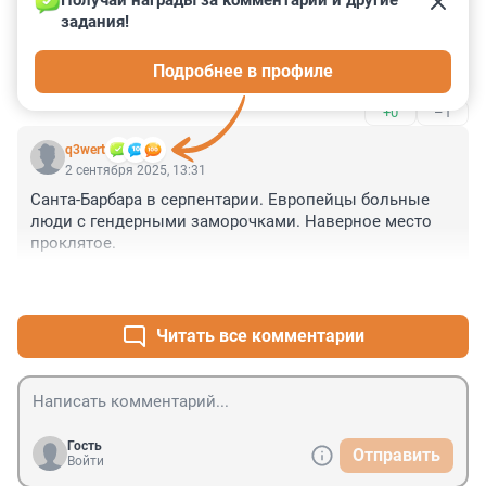
Получай награды за комментарии и другие 
задания!
Вот к этому мы хотим придти? Чтобы корпорация 
указывала, с кем и когда спать и кого за коленку 
Подробнее в профиле
трогать?

Я реально знаю одну немецкую компанию, где 
+0
–1
сотрудники подписывают комплаенс и не имеют 
права даже рассуждать о чем-либо или высказывать 
q3wert
свое мнение. Сиди, работай, молчи в тряпочку.
2 сентября 2025, 13:31
Санта-Барбара в серпентарии. Европейцы больные 
люди с гендерными заморочками. Наверное место 
проклятое.
+0
–3
Читать все комментарии
Гость
Отправить
Войти