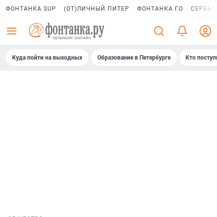
ФОНТАНКА SUP
(ОТ)ЛИЧНЫЙ ПИТЕР
ФОНТАНКА ГО
СЕРЕБР
Куда пойти на выходных
Образование в Петербурге
Кто поступ