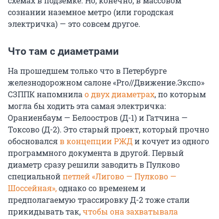
схемах в подземке. Но, конечно, в массовом
сознании наземное метро (или городская
электричка) — это совсем другое.
Что там с диаметрами
На прошедшем только что в Петербурге
железнодорожном салоне «Pro//Движение.Экспо»
СЗППК напомнила
о двух диаметрах
, по которым
могла бы ходить эта самая электричка:
Ораниенбаум — Белоостров (Д-1) и Гатчина —
Токсово (Д-2). Это старый проект, который прочно
обосновался
в концепции РЖД
и кочует из одного
программного документа в другой. Первый
диаметр сразу решили заводить в Пулково
специальной
петлей «Лигово — Пулково —
Шоссейная»,
однако со временем и
предполагаемую трассировку Д-2 тоже стали
прикидывать так,
чтобы она захватывала