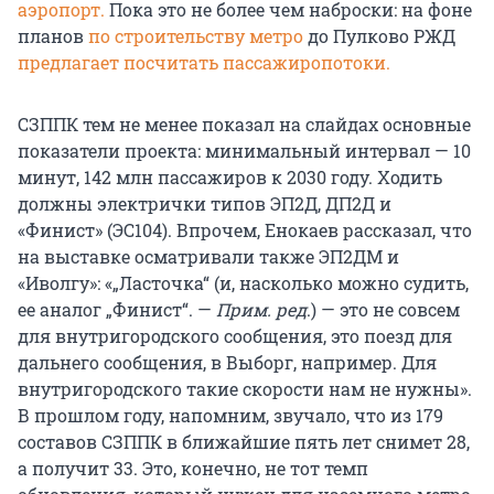
аэропорт.
Пока это не более чем наброски: на фоне
планов
по строительству метро
до Пулково РЖД
предлагает посчитать пассажиропотоки.
СЗППК тем не менее показал на слайдах основные
показатели проекта: минимальный интервал — 10
минут, 142 млн пассажиров к 2030 году. Ходить
должны электрички типов ЭП2Д, ДП2Д и
«Финист» (ЭС104). Впрочем, Енокаев рассказал, что
на выставке осматривали также ЭП2ДМ и
«Иволгу»: «„Ласточка“ (и, насколько можно судить,
ее аналог „Финист“. —
Прим. ред
.) — это не совсем
для внутригородского сообщения, это поезд для
дальнего сообщения, в Выборг, например. Для
внутригородского такие скорости нам не нужны».
В прошлом году, напомним, звучало, что из 179
составов СЗППК в ближайшие пять лет снимет 28,
а получит 33. Это, конечно, не тот темп