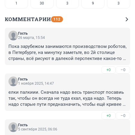
1
30
3
9
3
КОММЕНТАРИИ
112
Гость
26 марта, 15:54
Пока зарубежом занимаются производством роботов, 
в Петербурге, на минутку заметьте, во 2й столице 
страны, всё рисуют в далекой перспективе какое-то 
наземное метро, это позор... Если уж во 2й столице 
+0
–0
не могут быстро решить проблему с транспортом, то 
что говорить про другие города, это позор, катимся в 
Гость
начало прошлого века....
1 ноября 2025, 14:47
елки палкиии. Сначала надо весь транспорт посавиь 
так, чтобы он всегда не туда ехал, куда надо. Теперь 
надо старые пути предназначить, чтобы ещё кривее 
объезжать город. Там. где интуитивно видно, что 
+0
–0
каждый день пробки, не не, это не надо решать 
давайте вот так кругом пустим поезда за 
Гость
космические деньги. Здесь выбор - сделать транспорт 
5 сентября 2025, 06:06
буз отмыва денег, и кто ездит, поднимет экономику. 