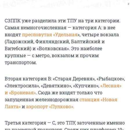
СЗППК уже разделила эти ТПУ на три категории.
Самая немногочисленная — категория А: в нее
входят
пресловутая «Удельная
», четыре вокзала
(Ладожский, Финляндский, Балтийский и
Витебский) и «Волковская». Это наиболее
крупные — с метро, вокзалом и прочим
транспортом.
Вторая категория B: «Старая Деревня», «Рыбацкое»,
«Электросила», «Девяткино», «Купчино»,
«Лесная»
и «Броневая»
. Сюда же входят только что
запущенная железнодорожная
станция «Новая
Лахта»
и
аэропорт «Пулково».
Третья категория — C, это ТПУ, заточенные именно
на наземный транспорт. Среди них платформа 19-