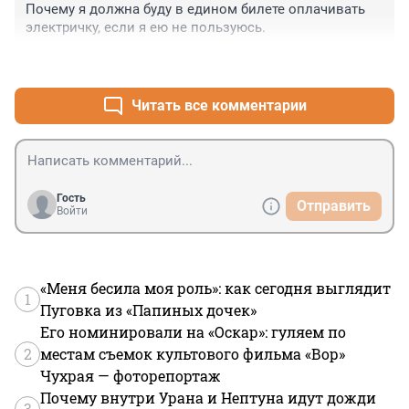
Почему я должна буду в едином билете оплачивать 
Или пусть все корячатся, как никогда раньше, лишь 
электричку, если я ею не пользуюсь.
бы деньги скорее подмыть
+0
–0
Читать все комментарии
Гость
Отправить
Войти
«Меня бесила моя роль»: как сегодня выглядит
1
Пуговка из «Папиных дочек»
Его номинировали на «Оскар»: гуляем по
2
местам съемок культового фильма «Вор»
Чухрая — фоторепортаж
Почему внутри Урана и Нептуна идут дожди
3