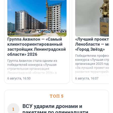
Группа Аквилон — «Самый
«Лучший проект К
клиентоориентированный
Ленобласти — ми
застройщик Ленинградской
«Город Звёзд»
области» 2026
Победителем професси
конкурса «Лучшая стро
Группа Аквилон стала одним из
организация 2025 года»
победителей конкурса «Лучшая
«За лучший проект ком
строительная организация
развития территорий» с
Ленинградской области 2026» в
микрорайон «Город Звёз
номинации «Самый
6 августа, 16:50
6 августа, 16:07
клиентоориентированный
застройщик Ленинградской
области».
ТОП 5
ВСУ ударили дронами и
1
ракетами по одиннадцати