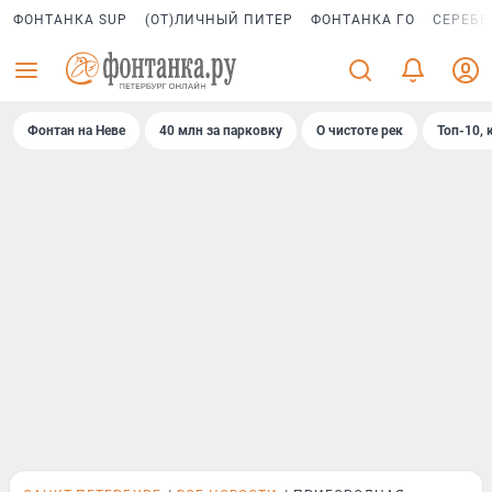
ФОНТАНКА SUP
(ОТ)ЛИЧНЫЙ ПИТЕР
ФОНТАНКА ГО
СЕРЕБР
Фонтан на Неве
40 млн за парковку
О чистоте рек
Топ-10, 