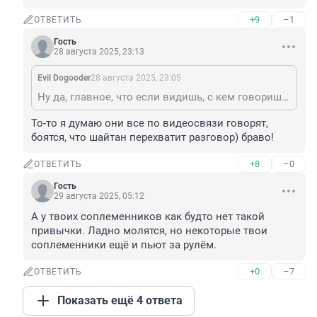
+9
–1
ОТВЕТИТЬ
Гость
28 августа 2025, 23:13
Evil Dogooder
28 августа 2025, 23:05
Ну да, главное, что если видишь, с кем говоришь, то значит точно не с шайтаном. А то ведь шайтана хлебом не корми, дай с водителем по телефону поговорить.
То-то я думаю они все по видеосвязи говорят, 
боятся, что шайтан перехватит разговор) браво!
+8
–0
ОТВЕТИТЬ
Гость
29 августа 2025, 05:12
А у твоих соплеменников как будто нет такой 
привычки. Ладно молятся, но некоторые твои 
соплеменники ещё и пьют за рулём.
+0
–7
ОТВЕТИТЬ
Показать ещё 4 ответа