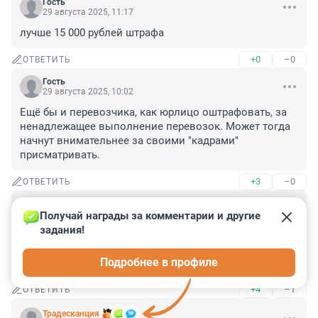
Гость
29 августа 2025, 11:17
лучше 15 000 рублей штрафа
+0
–0
ОТВЕТИТЬ
Гость
29 августа 2025, 10:02
Ещё бы и перевозчика, как юрлицо оштрафовать, за 
ненадлежащее выполнение перевозок. Может тогда 
начнут внимательнее за своими "кадрами" 
присматривать.
+3
–0
ОТВЕТИТЬ
Гость
29 августа 2025, 09:35
Получай награды за комментарии и другие 
задания!
Ну и что? Постоянно водители автобусов говорят по 
телефону или по видеосвязи, когда водят автобусы, 
Подробнее в профиле
например 225, 288, 253 - и их никто не штрафует
+4
–1
ОТВЕТИТЬ
Традесканция