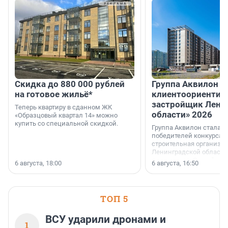
Скидка до 880 000 рублей
Группа Аквилон 
на готовое жильё*
клиентоориентир
застройщик Лени
Теперь квартиру в сданном ЖК
области» 2026
«Образцовый квартал 14» можно
купить со специальной скидкой.
Группа Аквилон стала 
победителей конкурса 
строительная организа
Ленинградской области 
номинации «Самый
6 августа, 18:00
6 августа, 16:50
клиентоориентированн
застройщик Ленинград
области».
ТОП 5
ВСУ ударили дронами и
1