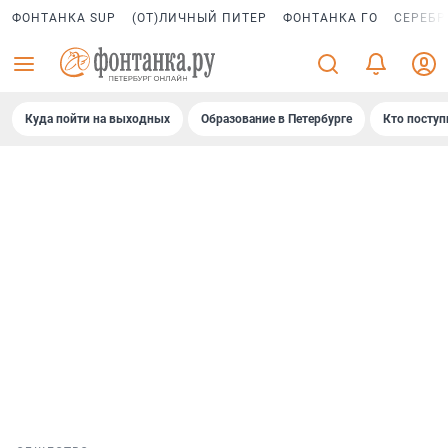
ФОНТАНКА SUP
(ОТ)ЛИЧНЫЙ ПИТЕР
ФОНТАНКА ГО
СЕРЕБР
Куда пойти на выходных
Образование в Петербурге
Кто поступ