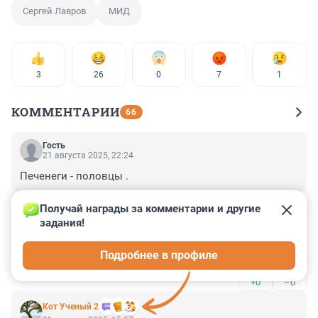
Сергей Лавров
МИД
3
26
0
7
1
КОММЕНТАРИИ
66
Гость
21 августа 2025, 22:24
Печенеги - половцы .
+0
–0
Получай награды за комментарии и другие 
задания!
Гость
21 августа 2025, 19:58
Подробнее в профиле
и-го-го моя лошадка
+0
–0
Кот Ученый 2