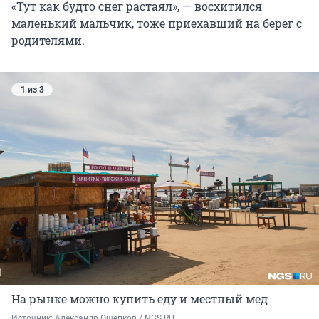
«Тут как будто снег растаял», — восхитился
маленький мальчик, тоже приехавший на берег с
родителями.
1 из 3
На рынке можно купить еду и местный мед
Источник: 
Александр Ощепков / NGS.RU