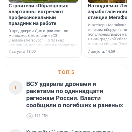
Строители «Образцовых
На водоёмах Лен
кварталов» встречают
заработали новы
профессиональный
станции МегаФон
праздник на работе
Инженеры МегаФона ус
телеком-оборудование 
В преддверии Дня строителя топ-
популярных водоёмах
менеджеры компании «СЗ
Ленинградской области
„Терминал-Ресурс“ — о планах
станции вблизи Лембол
компании, испытаниях и поводах для
Раздолинского озёр, а 
осторожного оптимизма.
7 августа, 18:00
7 августа, 14:59
недалеко от Большого Т
водопада.
ТОП 5
ВСУ ударили дронами и
1
ракетами по одиннадцати
регионам России. Власти
сообщили о погибших и раненых
111 254