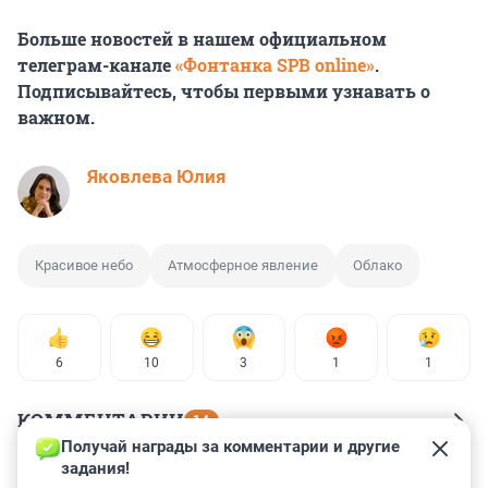
Больше новостей в нашем официальном
телеграм-канале
«Фонтанка SPB online»
.
Подписывайтесь, чтобы первыми узнавать о
важном.
Яковлева Юлия
Красивое небо
Атмосферное явление
Облако
6
10
3
1
1
КОММЕНТАРИИ
14
Получай награды за комментарии и другие 
задания!
Гость
29 июля 2025, 18:56