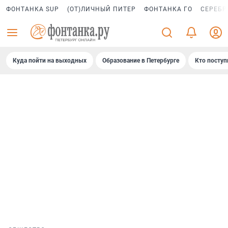
ФОНТАНКА SUP
(ОТ)ЛИЧНЫЙ ПИТЕР
ФОНТАНКА ГО
СЕРЕБР
Куда пойти на выходных
Образование в Петербурге
Кто поступ