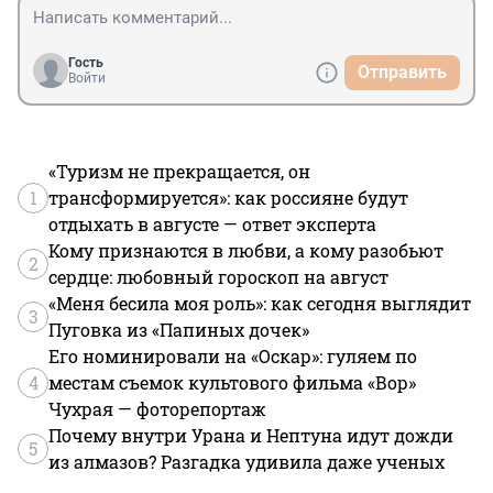
Гость
Отправить
Войти
«Туризм не прекращается, он
1
трансформируется»: как россияне будут
отдыхать в августе — ответ эксперта
Кому признаются в любви, а кому разобьют
2
сердце: любовный гороскоп на август
«Меня бесила моя роль»: как сегодня выглядит
3
Пуговка из «Папиных дочек»
Его номинировали на «Оскар»: гуляем по
4
местам съемок культового фильма «Вор»
Чухрая — фоторепортаж
Почему внутри Урана и Нептуна идут дожди
5
из алмазов? Разгадка удивила даже ученых