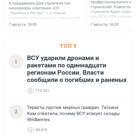
профессионального пр
В преддверии Дня строителя топ-
строителей. 9 августа 2
менеджеры компании «СЗ
строителя будет отмечат
„Терминал-Ресурс“ — о планах
раз. В ГК «ПСК» напомни
компании, испытаниях и поводах для
появился праздник и к
осторожного оптимизма.
7 августа, 18:00
7 августа, 16:20
поменялась роль строит
ТОП 5
ВСУ ударили дронами и
1
ракетами по одиннадцати
регионам России. Власти
сообщили о погибших и раненых
113 321
Теракты против мирных граждан. Татьяна
2
Ким ответила, почему ВСУ атакует склады
Wildberries
90 415