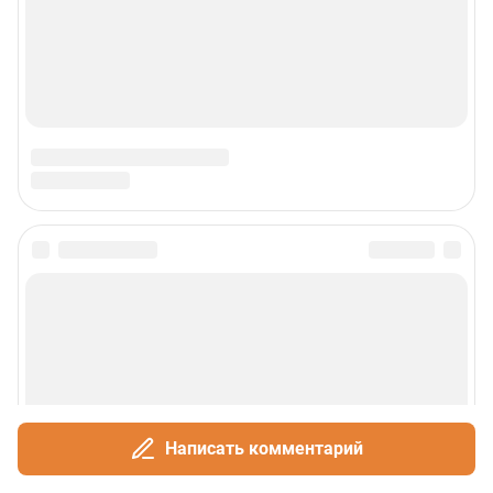
О компании
Наши вакансии
Статистика канала в MAX
Все города сети
Проекты
Мобильное приложение
Google Play
App Store
Написать комментарий
App Gallery
RuStore