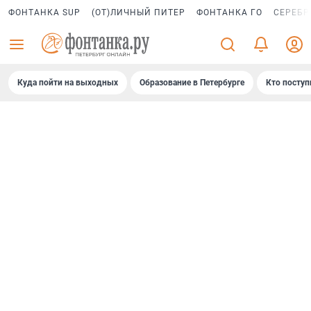
ФОНТАНКА SUP
(ОТ)ЛИЧНЫЙ ПИТЕР
ФОНТАНКА ГО
СЕРЕБР
Куда пойти на выходных
Образование в Петербурге
Кто поступ