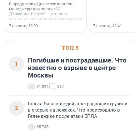
В преддверии Дня строителя топ-
менеджеры компании «СЗ
„Терминал-Ресурс“ — о планах
компании, испытаниях и поводах для
осторожного оптимизма.
7 августа, 18:00
7 августа, 13:41
ТОП 5
Погибшие и пострадавшие. Что
1
известно о взрыве в центре
Москвы
91 814
217
Галька била в людей, пострадавших грузили
2
в скорые на лежаках. Что происходило в
Геленджике после атаки БПЛА
85 745