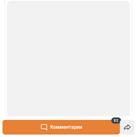
Деятельность в сфере ИТ
Руководство пользователя
Наши награды
© 2000-2026 Фонтанка.Ру
Свидетельство Роскомнадзора ЭЛ № ФС 77-66333 от 14.07.2016
© ООО «Интернет Технологии»
82
Комментарии