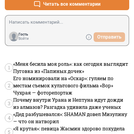
Читать все комментарии
Гость
Отправить
Войти
«Меня бесила моя роль»: как сегодня выглядит
1
Пуговка из «Папиных дочек»
Его номинировали на «Оскар»: гуляем по
2
местам съемок культового фильма «Вор»
Чухрая — фоторепортаж
Почему внутри Урана и Нептуна идут дожди
3
из алмазов? Разгадка удивила даже ученых
«Дед разбушевался»: SHAMAN довел Мизулину
4
— что он натворил
«Я крутая»: певица Жасмин здорово похудела
5