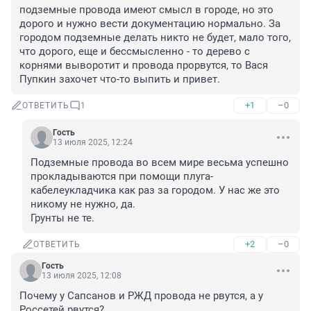
подземные провода имеют смысл в городе, но это 
дорого и нужно вести документацию нормально. За 
городом подземные делать никто не будет, мало того, 
что дорого, еще и бессмысленно - то дерево с 
корнями выворотит и провода прорвутся, то Вася 
Пупкин захочет что-то выпить и привет.
+1
–0
ОТВЕТИТЬ
1
Гость
13 июля 2025, 12:24
Подземные провода во всем мире весьма успешно 
прокладываются при помощи плуга-
кабелеукладчика как раз за городом. У нас же это 
никому не нужно, да. 

Грунты не те.
+2
–0
ОТВЕТИТЬ
Гость
13 июля 2025, 12:08
Почему у Сапсанов и РЖД провода не рвутся, а у 
Россетей рвутся?