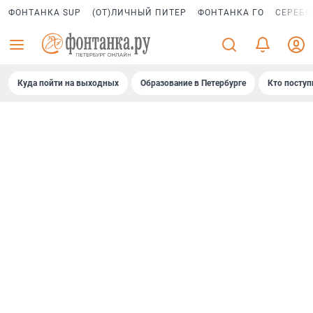
ФОНТАНКА SUP
(ОТ)ЛИЧНЫЙ ПИТЕР
ФОНТАНКА ГО
СЕРЕБР
Куда пойти на выходных
Образование в Петербурге
Кто поступ