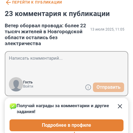
ПЕРЕЙТИ К ПУБЛИКАЦИИ
23 комментария к публикации
Ветер оборвал провода: более 22
13 июля 2025, 11:05
тысяч жителей в Новгородской
области остались без
электричества
Гость
Войти
Отправить
Получай награды за комментарии и другие 
Гость
13 июля 2025, 22:35
задания!
Сегодня днём в Лугу пожаловал, тоже нет света кое-
Подробнее в профиле
где и воды. Смерчи они такие.