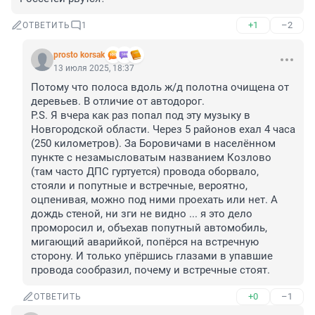
+1
–2
ОТВЕТИТЬ
1
prosto korsak
13 июля 2025, 18:37
Потому что полоса вдоль ж/д полотна очищена от 
деревьев. В отличие от автодорог.

P.S. Я вчера как раз попал под эту музыку в 
Новгородской области. Через 5 районов ехал 4 часа 
(250 километров). За Боровичами в населённом 
пункте с незамысловатым названием Козлово 
(там часто ДПС гуртуется) провода оборвало, 
стояли и попутные и встречные, вероятно, 
оцпенивая, можно под ними проехать или нет. А 
дождь стеной, ни зги не видно ... я это дело 
проморосил и, объехав попутный автомобиль, 
мигающий аварийкой, попёрся на встречную 
сторону. И только упёршись глазами в упавшие 
провода сообразил, почему и встречные стоят.
+0
–1
ОТВЕТИТЬ