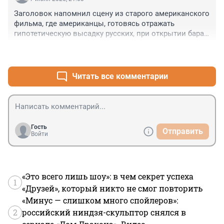
Заголовок напомнил сцену из старого американского 
фильма, где американцы, готовясь отражать 
гипотетическую высадку русских, при открытии бара 
тут же поперлись туда всей толпой и надрались
+0
–0
Читать все комментарии
Гость
Отправить
Войти
«Это всего лишь шоу»: в чем секрет успеха
1
«Друзей», который никто не смог повторить
«Минус — слишком много спойлеров»:
2
российский ниндзя-скульптор снялся в