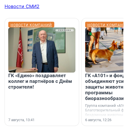
Новости СМИ2
НОВОСТИ КОМПАНИЙ
НОВОСТИ КОМПАНИ
ГК «Едино» поздравляет
ГК «А101» и фонд
коллег и партнёров с Днём
объединяют усил
строителя!
защиты животных
программы
биоразнообразия
Группа компаний «А101»
Благотворительный фо
бездомным животным 
заключили соглашение
7 августа, 13:41
6 августа, 12:26
стратегическом сотрудн