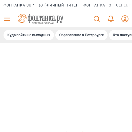
ФОНТАНКА SUP
(ОТ)ЛИЧНЫЙ ПИТЕР
ФОНТАНКА ГО
СЕРЕБР
Куда пойти на выходных
Образование в Петербурге
Кто поступ