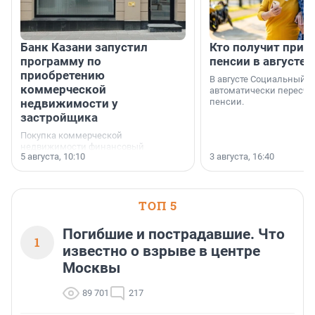
Банк Казани запустил
Кто получит приб
программу по
пенсии в августе
приобретению
В августе Социальный 
коммерческой
автоматически пересчи
недвижимости у
пенсии.
застройщика
Покупка коммерческой
недвижимости финансовый
5 августа, 10:10
3 августа, 16:40
инструмент, доступный для многих
предпринимателей. Будь то новый
офис, склад, торговое помещение
или готовый арендный бизнес —
успех сделки зависит от правильного
ТОП 5
выбора объекта и грамотного
финансирования.
Погибшие и пострадавшие. Что
1
известно о взрыве в центре
Москвы
89 701
217