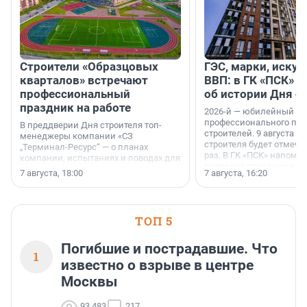
Строители «Образцовых
ГЭС, марки, искус
кварталов» встречают
ВВП: в ГК «ПСК» р
профессиональный
об истории Дня с
праздник на работе
2026-й — юбилейный го
профессионального пр
В преддверии Дня строителя топ-
строителей. 9 августа 2
менеджеры компании «СЗ
строителя будет отмечат
„Терминал-Ресурс“ — о планах
раз. В ГК «ПСК» напомни
компании, испытаниях и поводах для
появился праздник и к
осторожного оптимизма.
7 августа, 18:00
7 августа, 16:20
поменялась роль строит
ТОП 5
Погибшие и пострадавшие. Что
1
известно о взрыве в центре
Москвы
93 483
217