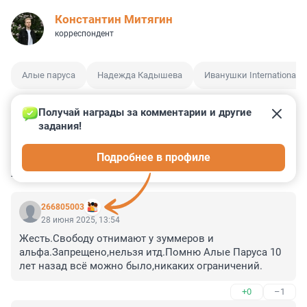
Константин Митягин
корреспондент
Алые паруса
Надежда Кадышева
Иванушки International
Получай награды за комментарии и другие 
задания!
8
35
3
41
26
Подробнее в профиле
КОММЕНТАРИИ
206
266805003
28 июня 2025, 13:54
Жесть.Свободу отнимают у зуммеров и 
альфа.Запрещено,нельзя итд.Помню Алые Паруса 10 
лет назад всё можно было,никаких ограничений.
+0
–1