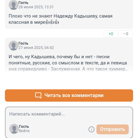
Гость
28 июня 2025, 13:31
Плохо что не знают Надежду Кадышеву, самая 
классная в мире👍👍👍
+0
–0
Гость
27 июня 2025, 04:42
И чего, ну Кадышева, почему бы и нет - песни 
понятные, русские, со смыслом в тексте, да и певица 
она справедливо - Заслуженная. А что такое зуммеры 
- называй как хочешь. А что такое тренды - так это как 
+0
–0
погода, всякое бывает. ТУт человеком нужно быть.
Читать все комментарии
Гость
Отправить
Войти