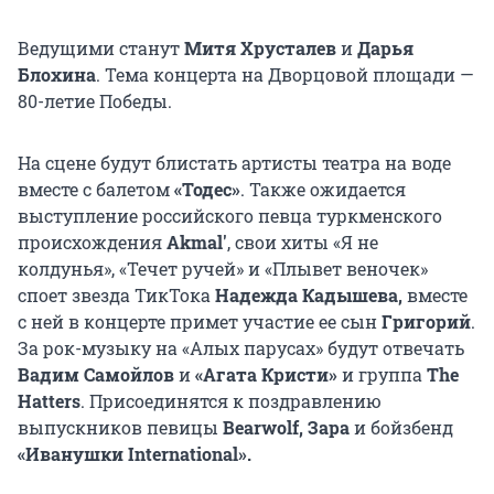
Ведущими станут
Митя Хрусталев
и
Дарья
Блохина
. Тема концерта на Дворцовой площади —
80-летие Победы.
На сцене будут блистать артисты театра на воде
вместе с балетом
«Тодес»
. Также ожидается
выступление российского певца туркменского
происхождения
Akmal'
, свои хиты «Я не
колдунья», «Течет ручей» и «Плывет веночек»
споет звезда ТикТока
Надежда Кадышева,
вместе
с ней в концерте примет участие ее сын
Григорий
.
За рок-музыку на «Алых парусах» будут отвечать
Вадим Самойлов
и
«Агата Кристи»
и группа
The
Hatters
. Присоединятся к поздравлению
выпускников певицы
Bearwolf, Зара
и бойзбенд
«Иванушки International».