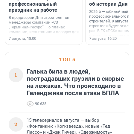
профессиональный
об истории Дня с
праздник на работе
2026-й — юбилейный го
профессионального пр
В преддверии Дня строителя топ-
строителей. 9 августа 2
менеджеры компании «СЗ
строителя будет отмечат
„Терминал-Ресурс“ — о планах
раз. В ГК «ПСК» напомни
компании, испытаниях и поводах для
появился праздник и к
осторожного оптимизма.
7 августа, 18:00
7 августа, 16:20
поменялась роль строит
ТОП 5
Галька била в людей,
1
пострадавших грузили в скорые
на лежаках. Что происходило в
Геленджике после атаки БПЛА
90 638
15 телесериалов августа — выбор
2
«Фонтанки»: «Коп-звезда», новые «Тед
Лассо» и «Джек Ричер», «Одержимость»