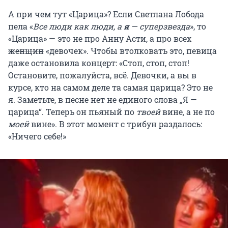
А при чем тут «Царица»? Если Светлана Лобода
пела «
Все люди как люди, а
я
— суперзвезда
», то
«Царица» — это не про Анну Асти, а про всех
женщин
«девочек». Чтобы втолковать это, певица
даже остановила концерт: «Стоп, стоп, стоп!
Остановите, пожалуйста, всё. Девочки, а вы в
курсе, кто на самом деле та самая царица? Это не
я. Заметьте, в песне нет не единого слова „Я —
царица“. Теперь он пьяный по
твоей
вине
,
а
не по
моей
вине». В этот момент с трибун раздалось:
«Ничего себе!»