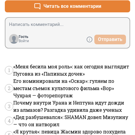
Читать все комментарии
Гость
Отправить
Войти
«Меня бесила моя роль»: как сегодня выглядит
1
Пуговка из «Папиных дочек»
Его номинировали на «Оскар»: гуляем по
2
местам съемок культового фильма «Вор»
Чухрая — фоторепортаж
Почему внутри Урана и Нептуна идут дожди
3
из алмазов? Разгадка удивила даже ученых
«Дед разбушевался»: SHAMAN довел Мизулину
4
— что он натворил
«Я крутая»: певица Жасмин здорово похудела