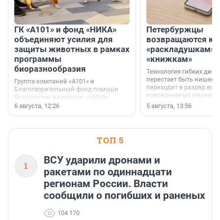
ГК «А101» и фонд «НИКА»
Петербуржцы
объединяют усилия для
возвращаются к
защиты животных в рамках
«раскладушкам» 
программы
«книжкам»
биоразнообразия
Технология гибких дисп
перестает быть нишевы
Группа компаний «А101» и
переходит в разряд вос
Благотворительный фонд помощи
повседневных решений
бездомным животным «НИКА»
заключили соглашение о
6 августа, 12:26
5 августа, 13:56
стратегическом сотрудничестве.
ТОП 5
ВСУ ударили дронами и
1
ракетами по одиннадцати
регионам России. Власти
сообщили о погибших и раненых
104 170