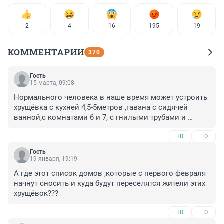
2
4
16
195
19
КОММЕНТАРИИ
370
Гость
15 марта, 09:08
Нормального человека в наше время может устроить 
хрущёвка с кухней 4,5-5метров ,гавана с сидячей 
ванной,с комнатами 6 и 7, с гнилыми трубами и 
вонью из подвала ,а есть в Питере хрущёвки серии ОД 
+0
–0
, которые очень похожи на кортонные коробки,т.к 
толщина стен и перекрытий ЧЕТЫРЕ САНТИМЕТРА,а 
Гость
от постоянных протечек межблочных 
19 января, 19:19
швов,закладные элементы утратили за 60 лет свою 
А где этот список домов ,которые с первого февраля 
надёжность, и в этих домах тоже гнилые трубы и 
начнут сносить и куда будут переселятся жители этих 
алюминиевая проводка не выдерживает нагрузку 
хрущёвок???
современной бытовой техники, все об этом 
знают,администрация района даже 
+0
–0
распорядилась,что бы убрали железобетонные 