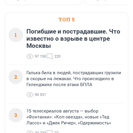
клиентоориентированн
застройщик Ленинград
области».
ТОП 5
Погибшие и пострадавшие. Что
1
известно о взрыве в центре
Москвы
97 150
220
Галька била в людей, пострадавших грузили
2
в скорые на лежаках. Что происходило в
Геленджике после атаки БПЛА
90 531
15 телесериалов августа — выбор
3
«Фонтанки»: «Коп-звезда», новые «Тед
Лассо» и «Джек Ричер», «Одержимость»
73 723
27