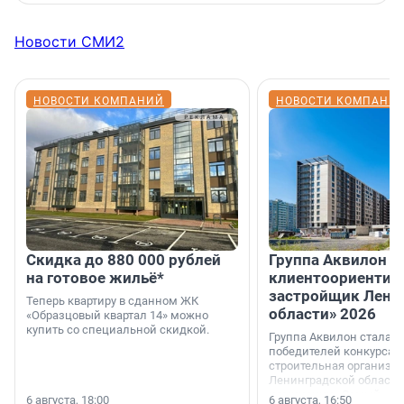
Новости СМИ2
НОВОСТИ КОМПАНИЙ
НОВОСТИ КОМПАНИ
Скидка до 880 000 рублей
Группа Аквилон 
на готовое жильё*
клиентоориентир
застройщик Лени
Теперь квартиру в сданном ЖК
области» 2026
«Образцовый квартал 14» можно
купить со специальной скидкой.
Группа Аквилон стала 
победителей конкурса 
строительная организа
Ленинградской области 
номинации «Самый
6 августа, 18:00
6 августа, 16:50