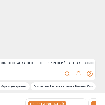
ЗСД ФОНТАНКА ФЕСТ
ПЕТЕРБУРГСКИЙ ЗАВТРАК
АФИША PLUS
рбург ищет креатив
Основатель Levrana и критика Татьяны Ким
Зач
НОВОСТИ КОМПАНИЙ
НОВОС