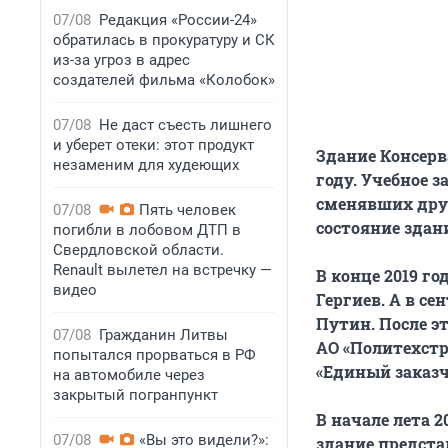
07/08
Редакция «России-24»
обратилась в прокуратуру и СК
из-за угроз в адрес
создателей фильма «Колобок»
07/08
Не даст съесть лишнего
и уберет отеки: этот продукт
Здание Консерв
незаменим для худеющих
году. Учебное з
сменявших друг
07/08
Пять человек
состояние здан
погибли в лобовом ДТП в
Свердловской области.
Renault вылетел на встречку —
В конце 2019 го
видео
Гергиев. А в с
Путин. После э
07/08
Гражданин Литвы
АО «Политехст
попытался прорваться в РФ
«Единый заказч
на автомобиле через
закрытый погранпункт
В начале лета 2
07/08
«Вы это видели?»:
здание предста