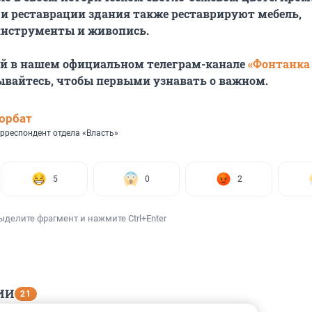
и реставрации здания также реставрируют мебель,
нструменты и живопись.
ей в нашем официальном телеграм-канале
«Фонтанка
ывайтесь, чтобы первыми узнавать о важном.
орбат
рреспондент отдела «Власть»
5
0
2
ыделите фрагмент и нажмите Ctrl+Enter
ИИ
21