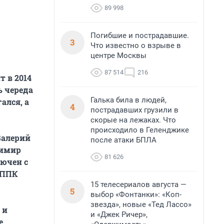
89 998
Погибшие и пострадавшие.
3
Что известно о взрыве в
центре Москвы
87 514
216
 в 2014
ь череда
Галька била в людей,
ался, а
4
пострадавших грузили в
скорые на лежаках. Что
происходило в Геленджике
Валерий
после атаки БПЛА
димир
81 626
лючен с
 ППК
15 телесериалов августа —
5
выбор «Фонтанки»: «Коп-
звезда», новые «Тед Лассо»
, и
и «Джек Ричер»,
е