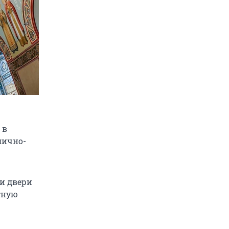
 в
лично-
ои двери
тную