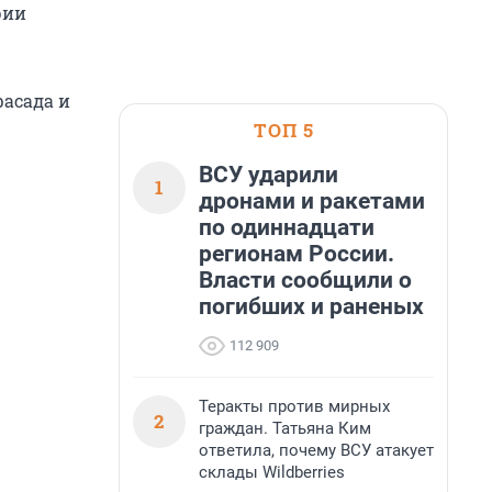
рии
фасада и
ТОП 5
ВСУ ударили
1
дронами и ракетами
по одиннадцати
регионам России.
Власти сообщили о
погибших и раненых
112 909
Теракты против мирных
2
граждан. Татьяна Ким
ответила, почему ВСУ атакует
склады Wildberries