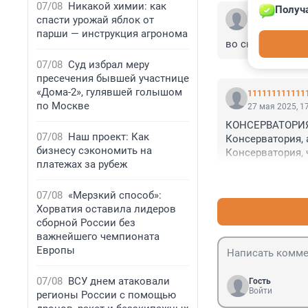
07/08
Никакой химии: как
Получа
Гость
спасти урожай яблок от
27 мая 2025, 1
парши — инструкция агронома
во сколько обо
07/08
Суд избрал меру
пресечения бывшей участнице
«Дома-2», гулявшей голышом
111111111111
по Москве
27 мая 2025, 1
КОНСЕРВАТОРИЯ
07/08
Наш проект: Как
Консерватория, 
бизнесу сэкономить на
Консерватория, 
платежах за рубеж
мебель, суд, Сиби
Консерватория, 
крабы, валюта, з
07/08
«Мерзкий способ»:
Может, что-то в
Хорватия оставила лидеров
(С) Жванецкий
сборной России без
важнейшего чемпионата
Европы
07/08
ВСУ днем атаковали
Гость
Войти
регионы России с помощью