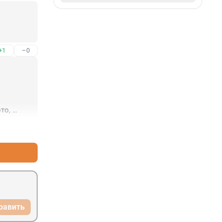
+1
–0
о, 
+9
–3
икра, 
равить