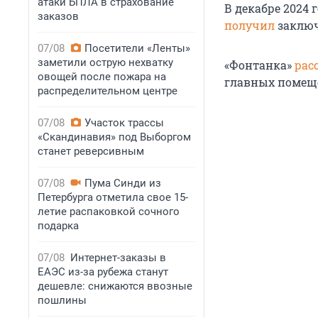
атаки БПЛА в страхование
В декабре 2024
заказов
получил
заключ
07/08
Посетители «Ленты»
заметили острую нехватку
«Фонтанка»
рас
овощей после пожара на
главных помещ
распределительном центре
07/08
Участок трассы
«Скандинавия» под Выборгом
станет реверсивным
07/08
Пума Синди из
Петербурга отметила свое 15-
летие распаковкой сочного
подарка
07/08
Интернет-заказы в
ЕАЭС из-за рубежа станут
дешевле: снижаются ввозные
пошлины