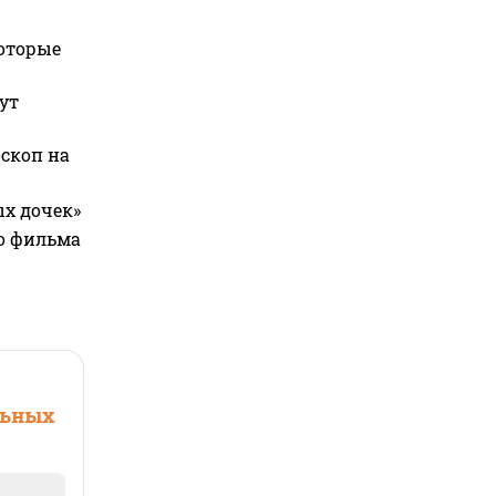
которые
ут
оскоп на
ых дочек»
го фильма
льных