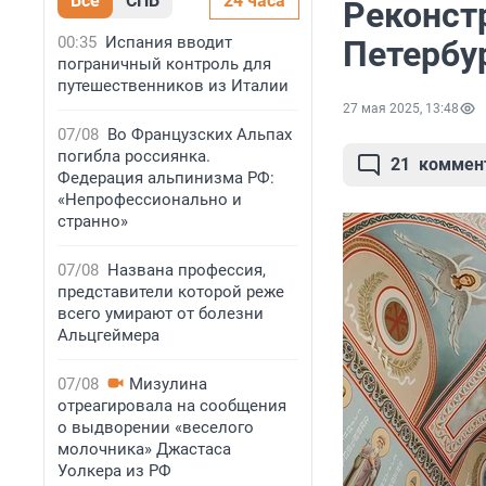
Все
СПБ
24 часа
Реконст
00:35
Испания вводит
Петербу
пограничный контроль для
путешественников из Италии
27 мая 2025, 13:48
07/08
Во Французских Альпах
погибла россиянка.
21
коммен
Федерация альпинизма РФ:
«Непрофессионально и
странно»
07/08
Названа профессия,
представители которой реже
всего умирают от болезни
Альцгеймера
07/08
Мизулина
отреагировала на сообщения
о выдворении «веселого
молочника» Джастаса
Уолкера из РФ