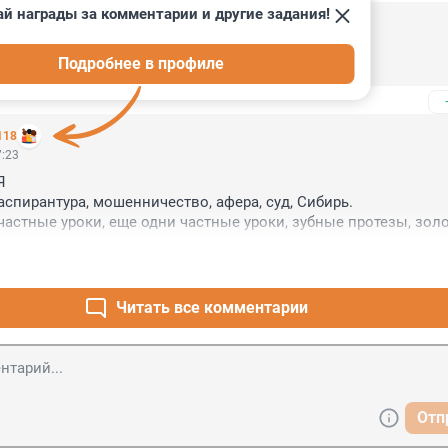
й награды за комментарии и другие задания!
7:32
Подробнее в профиле
шлась реконструкция?
118
7:23


аспирантура, мошенничество, афера, суд, Сибирь.

частные уроки, еще одни частные уроки, зубные протезы, золот
рь.

концертмейстерство, торговый техникум, зав. производством, 
олото, суд, Сибирь.

 консерватории подправить?

Читать все комментарии
Отп