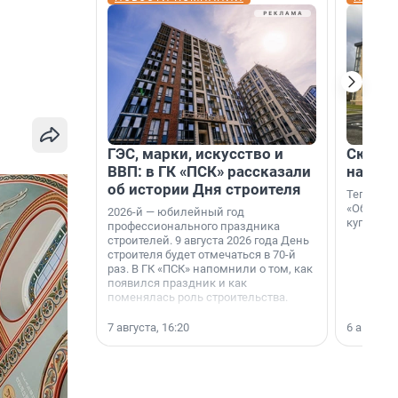
ГЭС, марки, искусство и
Скидка
ВВП: в ГК «ПСК» рассказали
на гот
об истории Дня строителя
Теперь к
«Образцо
2026-й — юбилейный год
купить с
профессионального праздника
строителей. 9 августа 2026 года День
строителя будет отмечаться в 70-й
раз. В ГК «ПСК» напомнили о том, как
появился праздник и как
поменялась роль строительства.
7 августа, 16:20
6 августа,