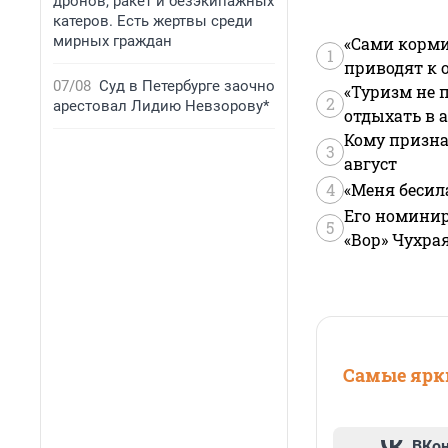
дронов, ракет и безэкипажных
катеров. Есть жертвы среди
мирных граждан
«Сами корми
1
приводят к 
07/08
Суд в Петербурге заочно
«Туризм не 
2
арестовал Лидию Невзорову*
отдыхать в а
Кому призна
3
август
4
«Меня бесил
Его номинир
5
«Вор» Чухра
Самые ярки
ВКо