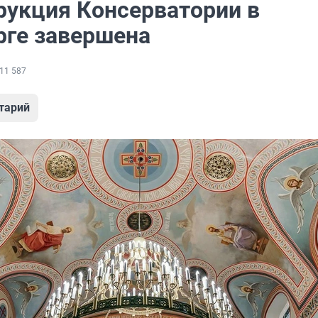
рукция Консерватории в
рге завершена
11 587
тарий