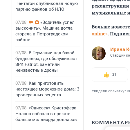
Пентагон опубликовал новую
реконструкции 
партию файлов об НЛО
музыкальные и
07/08
«Водитель успел
Больше новост
выскочить». Машина дотла
online»
. Подпис
сгорела в Петроградском
районе
Иpина К
07/08
В Германии над базой
Старший ко
бундесвера, где обслуживают
ЗРК Patriot, заметили
неизвестные дроны
21
07/08
Как приготовить
настоящее мороженое дома: 3
Увидели опечатку? В
проверенных рецепта
07/08
«Одиссея» Кристофера
Нолана собрала в прокате
больше миллиарда долларов
КОММЕНТАР