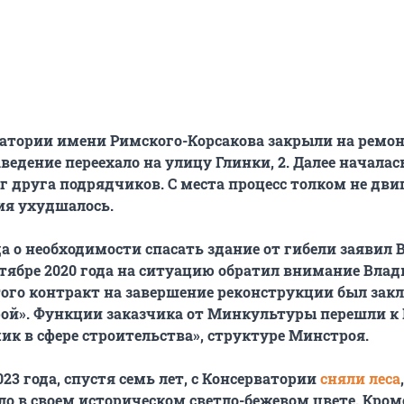
атории имени Римского-Корсакова закрыли на ремонт
аведение переехало на улицу Глинки, 2. Далее началас
 друга подрядчиков. С места процесс толком не двиг
ия ухудшалось.
да о необходимости спасать здание от гибели заявил 
ентябре 2020 года на ситуацию обратил внимание Вла
того контракт на завершение реконструкции был зак
рой». Функции заказчика от Минкультуры перешли к
ик в сфере строительства», структуре Минстроя.
023 года, спустя семь лет, с Консерватории
сняли леса
ло в своем историческом светло-бежевом цвете. Кром