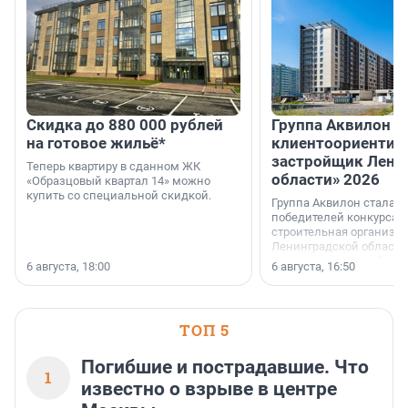
Скидка до 880 000 рублей
Группа Аквилон 
на готовое жильё*
клиентоориентир
застройщик Лени
Теперь квартиру в сданном ЖК
области» 2026
«Образцовый квартал 14» можно
купить со специальной скидкой.
Группа Аквилон стала 
победителей конкурса 
строительная организа
Ленинградской области 
номинации «Самый
6 августа, 18:00
6 августа, 16:50
клиентоориентированн
застройщик Ленинград
области».
ТОП 5
Погибшие и пострадавшие. Что
1
известно о взрыве в центре