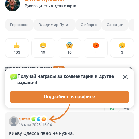
Руководитель отдела спорта
Евросоюз
Владимир Путин
Эмбарго
Санкции
По
103
19
16
4
3
КОММЕНТАРИИ
152
Получай награды за комментарии и другие 
задания!
Гость
16 мая 2025, 18:20
Подробнее в профиле
Что европейцы курят?
+0
–0
q3wert
16 мая 2025, 16:04
Киеву Одесса явно не нужна.