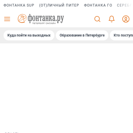
ФОНТАНКА SUP
(ОТ)ЛИЧНЫЙ ПИТЕР
ФОНТАНКА ГО
СЕРЕБР
Куда пойти на выходных
Образование в Петербурге
Кто поступ