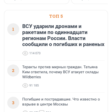
поменялась роль строит
ТОП 5
ВСУ ударили дронами и
1
ракетами по одиннадцати
регионам России. Власти
сообщили о погибших и раненых
114 073
Теракты против мирных граждан. Татьяна
2
Ким ответила, почему ВСУ атакует склады
Wildberries
91 185
Погибшие и пострадавшие. Что известно о
3
взрыве в центре Москвы