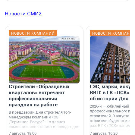
Новости СМИ2
НОВОСТИ КОМПАНИЙ
НОВОСТИ КОМПАНИ
Строители «Образцовых
ГЭС, марки, искус
кварталов» встречают
ВВП: в ГК «ПСК» р
профессиональный
об истории Дня с
праздник на работе
2026-й — юбилейный го
профессионального пр
В преддверии Дня строителя топ-
строителей. 9 августа 2
менеджеры компании «СЗ
строителя будет отмечат
„Терминал-Ресурс“ — о планах
раз. В ГК «ПСК» напомни
компании, испытаниях и поводах для
появился праздник и к
осторожного оптимизма.
7 августа, 18:00
7 августа, 16:20