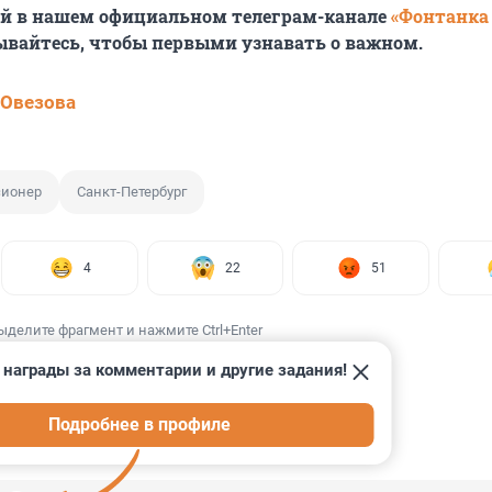
ей в нашем официальном телеграм-канале
«Фонтанка
ывайтесь, чтобы первыми узнавать о важном.
 Овезова
сионер
Санкт-Петербург
4
22
51
ыделите фрагмент и нажмите Ctrl+Enter
 награды за комментарии и другие задания!
Подробнее в профиле
ИИ
7