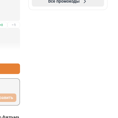
Все промокоды
+8
–1
+4
–0
равить
го фильма