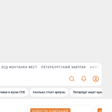
ЗСД ФОНТАНКА ФЕСТ
ПЕТЕРБУРГСКИЙ ЗАВТРАК
АФИША PLUS
ники в вузах СПб
Сколько стоят арбузы
Петербург ищет креатив
НОВОСТИ КОМПАНИЙ
НОВОС