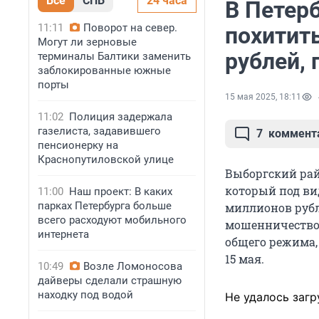
Все
СПБ
24 часа
В Петер
11:11
Поворот на север.
похитить
Могут ли зерновые
рублей, 
терминалы Балтики заменить
заблокированные южные
порты
15 мая 2025, 18:11
11:02
Полиция задержала
газелиста, задавившего
7
коммент
пенсионерку на
Краснопутиловской улице
Выборгский рай
который под ви
11:00
Наш проект: В каких
парках Петербурга больше
миллионов руб
всего расходуют мобильного
мошенничество 
интернета
общего режима
15 мая.
10:49
Возле Ломоносова
дайверы сделали страшную
находку под водой
Не удалось загр