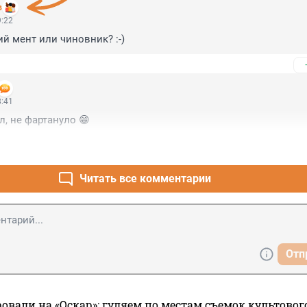
в
9:22
й мент или чиновник? :-)
8:41
л, не фартануло 😁
Читать все комментарии
Отп
овали на «Оскар»: гуляем по местам съемок культово