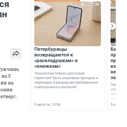
ся
лн
Петербуржцы
Банк К
возвращаются к
програ
«раскладушкам» и
приоб
«книжкам»
комме
мужчине,
недви
Технология гибких дисплеев
 на 5
застр
перестает быть нишевым трендом и
ии на
переходит в разряд востребованных
Покупка 
повседневных решений.
лонии
недвижи
инструме
етверг,
предприн
офис, ск
5 августа, 13:56
5 августа,
или гото
успех сд
выбора о
финанси