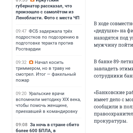
09:55
Иркутский
губернатор рассказал, что
произошло с самолётом из
Ленобласти. Фото с места ЧП
В ходе совмес
«дедушке» на ф
09:47
ФСБ задержала трёх
подростков по подозрению в
находятся под у
подготовке теракта против
мужчину пойти в
Росгвардии
В банке 89-летн
09:32
Начал косить
завладеть этим
триммером, но в траву не
смотрел. Итог — факельный
сотрудники бан
пожар
«Банковские ра
09:20
Уральские врачи
имеет дело с м
вспомнили методику XIX века,
чтобы помочь женщине,
сообщили в по
приехавшей в командировку
правоохранител
прокуратуры.
09:08
За ночь в стране сбито
более 600 БПЛА, в