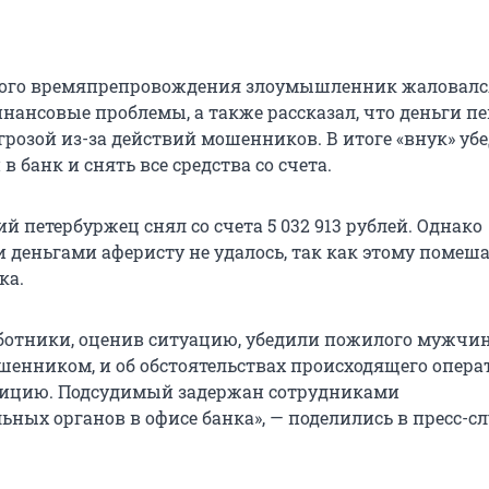
тного времяпрепровождения злоумышленник жаловалс
инансовые проблемы, а также рассказал, что деньги п
грозой из-за действий мошенников. В итоге «внук» уб
 банк и снять все средства со счета.
ий петербуржец снял со счета 5 032 913 рублей. Однако
и деньгами аферисту не удалось, так как этому помеш
ка.
ботники, оценив ситуацию, убедили пожилого мужчину
ошенником, и об обстоятельствах происходящего опер
лицию. Подсудимый задержан сотрудниками
ьных органов в офисе банка», — поделились в пресс-с