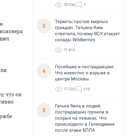
78 036
7
Теракты против мирных
я
3
граждан. Татьяна Ким
енсионера
ответила, почему ВСУ атакует
едил
склады Wildberries
77 819
Погибшие и пострадавшие.
али
4
Что известно о взрыве в
центре Москвы
77 233
215
, что он
ативно
Галька била в людей,
5
пострадавших грузили в
лужбе
скорые на лежаках. Что
происходило в Геленджике
после атаки БПЛА