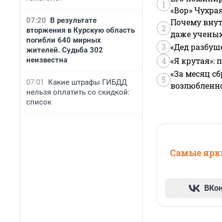
1
«Вор» Чухра
07:20
В результате
Почему внут
2
вторжения в Курскую область
даже учены
погибли 640 мирных
3
«Дед разбуш
жителей. Судьба 302
неизвестна
4
«Я крутая»:
«За месяц сб
5
07:01
Какие штрафы ГИБДД
возлюбленной
нельзя оплатить со скидкой:
список
Самые ярки
ВКо