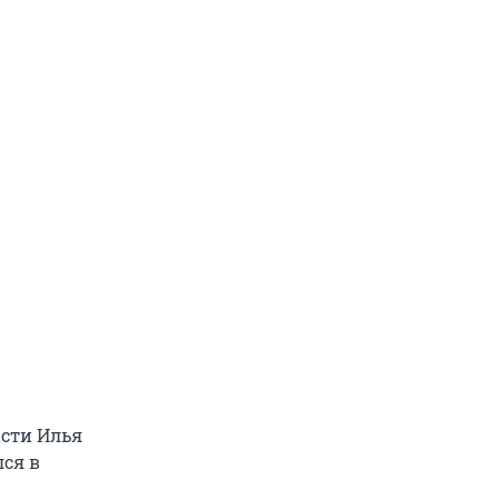
асти Илья
лся в