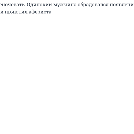
еночевать. Одинокий мужчина обрадовался появлен
 и приютил афериста.