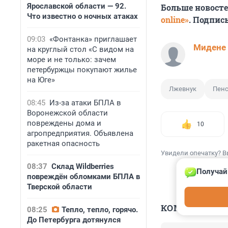
Ярославской области — 92.
Больше новост
Что известно о ночных атаках
online»
. Подпис
09:03
«Фонтанка» приглашает
Мидене
на круглый стол «С видом на
море и не только: зачем
петербуржцы покупают жилье
на Юге»
Лжевнук
Пен
08:45
Из-за атаки БПЛА в
Воронежской области
повреждены дома и
10
агропредприятия. Объявлена
ракетная опасность
Увидели опечатку? В
08:37
Склад Wildberries
Получай
повреждён обломками БПЛА в
Тверской области
КОММЕНТАР
08:25
Тепло, тепло, горячо.
До Петербурга дотянулся