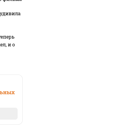
 удивила
теперь
л, и о
льных