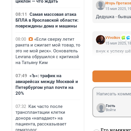
циклон — что ждать
Игорь Протасо
15 мая 2025, 1
08:11
Самая массовая атака
Дедушка - бывши
БПЛА в Ярославской области:
повреждены дома и машины
VVvolkov
08:00
«Если сверху летит
15 мая 2025, 1
ракета и сжигает мой товар, то
это не мой риск». Основатель
внук к успеху шё
Levrana обрушился с критикой
на Татьяну Ким
07:49
«Ъ»: трафик на
авиарейсах между Москвой и
Петербургом упал почти на
20%
07:32
Как часто после
Гость
Войти
трансплантации клетки
донора «нападают» на
пациента, рассказывает
Его номинир
гематолог