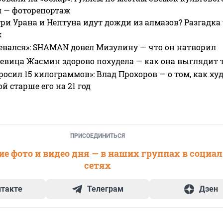
я — фоторепортаж
ри Урана и Нептуна идут дожди из алмазов? Разгадка
х
евался»: SHAMAN довел Мизулину — что он натворил
 певица Жасмин здорово похудела — как она выглядит 
росил 15 килограммов»: Влад Прохоров — о том, как худе
 старше его на 21 год
ПРИСОЕДИНИТЬСЯ
е фото и видео дня — в наших группах в социа
сетях
нтакте
Телеграм
Дзен