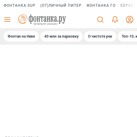
ФОНТАНКА SUP
(ОТ)ЛИЧНЫЙ ПИТЕР
ФОНТАНКА ГО
СЕРЕБР
Фонтан на Неве
40 млн за парковку
О чистоте рек
Топ-10, 