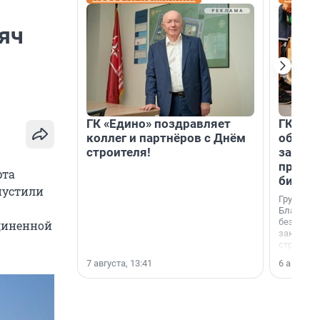
яч
ГК «Едино» поздравляет
ГК «А1
коллег и партнёров с Днём
объеди
строителя!
защит
прогр
рта
биора
пустили
Группа к
Благотв
бездомн
диненной
заключил
стратеги
7 августа, 13:41
6 августа,