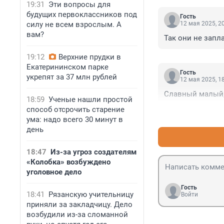
19:31
Эти вопросы для
будущих первоклассников под
Гость
силу не всем взрослым. А
12 мая 2025, 2
вам?
Так они не запл
19:12
Верхние прудки в
Екатерининском парке
Гость
укрепят за 37 млн рублей
12 мая 2025, 1
Славный малый, 
18:59
Ученые нашли простой
способ отсрочить старение
ума: надо всего 30 минут в
день
18:47
Из-за угроз создателям
«Колобка» возбуждено
уголовное дело
Гость
18:41
Рязанскую учительницу
Войти
приняли за закладчицу. Дело
возбудили из-за сломанной