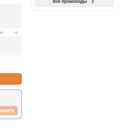
Все промокоды
+0
–0
+1
–0
равить