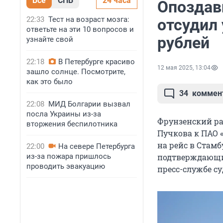
Все
СПБ
24 часа
Опоздав
22:33
Тест на возраст мозга:
отсудил
ответьте на эти 10 вопросов и
рублей
узнайте свой
22:18
В Петербурге красиво
12 мая 2025, 13:04
зашло солнце. Посмотрите,
как это было
34
коммен
22:08
МИД Болгарии вызвал
посла Украины из-за
Фрунзенский ра
вторжения беспилотника
Пучкова к ПАО 
на рейс в Стамб
22:00
На севере Петербурга
из-за пожара пришлось
подтверждающих
проводить эвакуацию
пресс-службе су