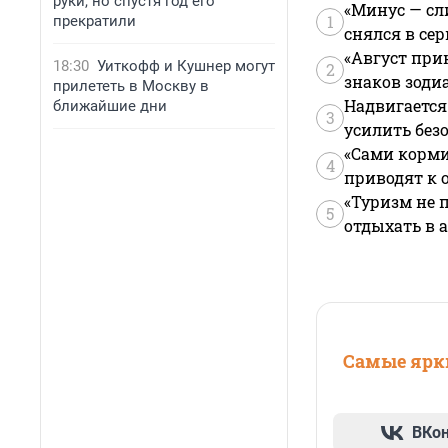
руки, но спустя год его
«Минус — сл
1
прекратили
снялся в се
«Август при
18:30
Уиткофф и Кушнер могут
2
знаков зоди
прилететь в Москву в
Надвигается
ближайшие дни
3
усилить без
«Сами корми
4
приводят к 
«Туризм не 
5
отдыхать в а
Самые ярки
ВКо