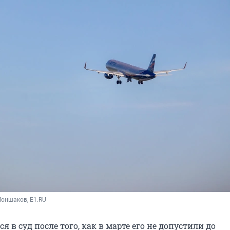
оншаков, E1.RU
я в суд после того, как в марте его не допустили до