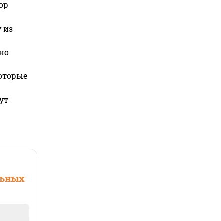
ор
 из
но
которые
ут
льных