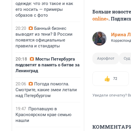
одежде: что это такое и как
его носить — примеры
Больше новост
образов с фото
online»
. Подпис
20:20
Банный бизнес
выводят из тени? В России
Ирина 
появятся официальные
Корреспонд
правила и стандарты
Аэрофлот
Суд
20:18
Мосты Петербурга
подсветят в память о битве за
Ленинград
72
20:06
Погода помогла.
Смотрите, какие змеи летали
над Петербургом
Увидели опечатку? В
19:47
Пропавшую в
Красноярском крае семью
нашли
КОММЕНТАР