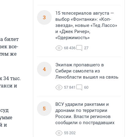
15 телесериалов августа —
3
выбор «Фонтанки»: «Коп-
звезда», новые «Тед Лассо»
и «Джек Ричер»,
«Одержимость»
а билет
ек все-
68 436
27
 тем же
Экипаж пропавшего в
4
Сибири самолета из
Ленобласти вышел на связь
х 34 тыс.
такси и
57 841
60
ВСУ ударили ракетами и
5
 суд
дронами по территории
России. Власти регионов
сумме
сообщили о пострадавших
й и
55 202