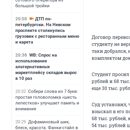
сотового оператора из
большой тройки
20:50
ДТП по-
петербургски. На Невском
проспекте столкнулись
грузовик с ресторанным меню
Договор перевоз
и карета
студенту не вер
таки добрался, 
20:38
WB: Спрос на
комплектом до
использование
альтернативных
маркетплейсу складов вырос
Студент просил 
в 10 раз
рублей и 68 тыс
еще 30 тыс. руб
20:32
Собери слова из 7 букв:
простая головоломка «шесть
лепестков» улучшает память и
Суд установил, 
внимание
взыскал в его 
68 тыс. рублей,
20:29
Дофаминовый шик,
54 тыс. рублей 
блеск, красота. Фанки-стайл в