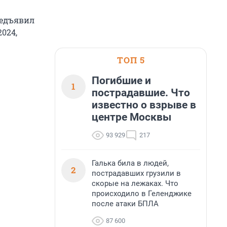
редъявил
024,
ТОП 5
Погибшие и
1
пострадавшие. Что
известно о взрыве в
центре Москвы
93 929
217
Галька била в людей,
2
пострадавших грузили в
скорые на лежаках. Что
происходило в Геленджике
после атаки БПЛА
87 600