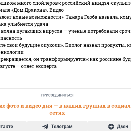
ишком много спойлеров»: российский ниндзя-скульпт
риале «Дом Дракона». Видео
несет новые возможности»: Тамара Глоба назвала, кому
ака улыбнется удача
 волна пугающих вирусов — ученые потребовали сроч
опасность
те свои будущие опухоли». Биолог назвал продукты, 
онкологии
прекращается, он трансформируется»: как россияне буд
вгусте — ответ эксперта
ПРИСОЕДИНИТЬСЯ
е фото и видео дня — в наших группах в социа
сетях
нтакте
Телеграм
Дзен