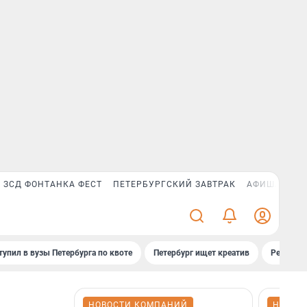
ЗСД ФОНТАНКА ФЕСТ
ПЕТЕРБУРГСКИЙ ЗАВТРАК
АФИША PLUS
тупил в вузы Петербурга по квоте
Петербург ищет креатив
Рейтинги
НОВОСТИ КОМПАНИЙ
НОВОС