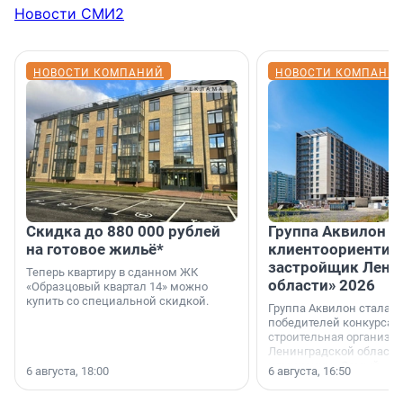
Новости СМИ2
НОВОСТИ КОМПАНИЙ
НОВОСТИ КОМПАНИ
Скидка до 880 000 рублей
Группа Аквилон 
на готовое жильё*
клиентоориентир
застройщик Лени
Теперь квартиру в сданном ЖК
области» 2026
«Образцовый квартал 14» можно
купить со специальной скидкой.
Группа Аквилон стала 
победителей конкурса 
строительная организа
Ленинградской области 
номинации «Самый
6 августа, 18:00
6 августа, 16:50
клиентоориентированн
застройщик Ленинград