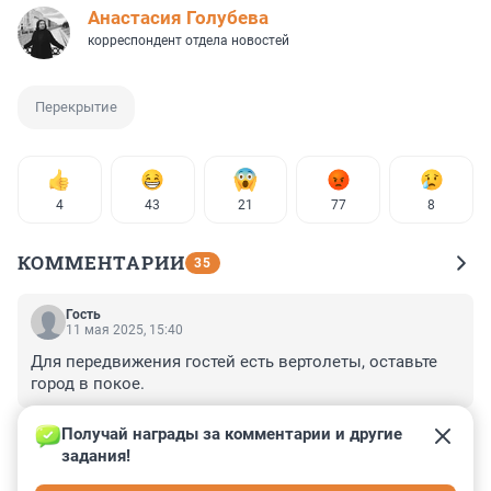
Анастасия Голубева
корреспондент отдела новостей
Перекрытие
4
43
21
77
8
КОММЕНТАРИИ
35
Гость
11 мая 2025, 15:40
Для передвижения гостей есть вертолеты, оставьте 
город в покое.
+0
–0
Получай награды за комментарии и другие 
задания!
Гость
10 мая 2025, 13:48