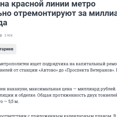
 на красной линии метро
ьно отремонтируют за милли
да
5 904
тариев
метрополитен ищет подрядчика на капитальный рем
елей от станции «Автово» до «Проспекта Ветеранов». 
ен накануне, максимальная цена — миллиард рублей.
ляции и обделке. Общая протяженность двух тоннелей 
 — 5,5 м.
 соответствии с приложенным календарным планом. В 