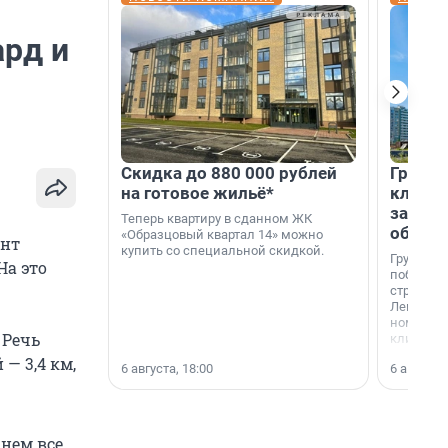
ард и
Скидка до 880 000 рублей
Группа
на готовое жильё*
клиен
застро
Теперь квартиру в сданном ЖК
област
«Образцовый квартал 14» можно
онт
купить со специальной скидкой.
Группа А
На это
победите
строител
Ленингра
номинац
 Речь
клиенто
застройщ
— 3,4 км,
6 августа, 18:00
6 августа,
области»
нем все