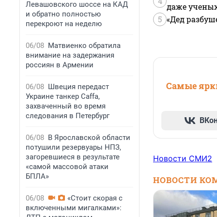
4
Левашовского шоссе на КАД
даже учены
и обратно полностью
5
«Дед разбуш
перекроют на неделю
06/08
Матвиенко обратила
внимание на задержания
россиян в Армении
Самые ярки
06/08
Швеция передаст
Украине танкер Caffa,
захваченный во время
следования в Петербург
ВКо
06/08
В Ярославской области
потушили резервуары НПЗ,
загоревшиеся в результате
Новости СМИ2
«самой массовой атаки
БПЛА»
НОВОСТИ КО
06/08
«Стоит скорая с
включенными мигалками»: