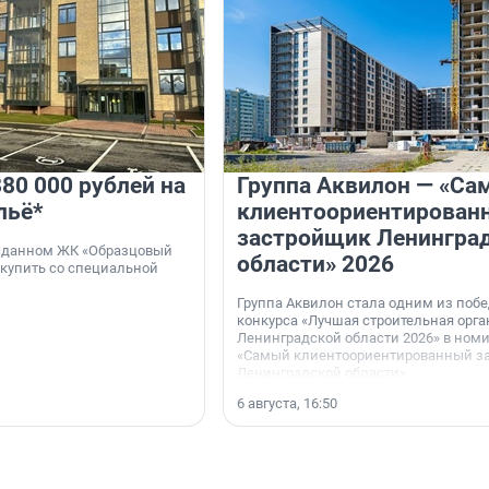
80 000 рублей на
Группа Аквилон — «Са
льё*
клиентоориентирован
застройщик Ленингра
 сданном ЖК «Образцовый
области» 2026
 купить со специальной
Группа Аквилон стала одним из поб
конкурса «Лучшая строительная орг
Ленинградской области 2026» в ном
«Самый клиентоориентированный з
Ленинградской области».
6 августа, 16:50