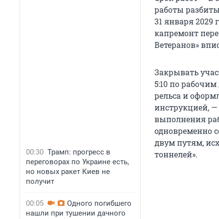
работы разбиты
31 января 2029 
капремонт пере
Ветеранов» вписа
Закрывать участ
5:10 по рабочи
рельса и оформ
инструкцией, —
выполнения ра
одновременно со
двум путям, ис
00:30
Трамп: прогресс в
тоннелей».
переговорах по Украине есть,
но новых ракет Киев не
получит
00:05
Одного погибшего
нашли при тушении дачного