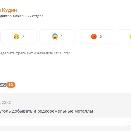
 Кудин
дактор, начальник отдела
7
1
5
ыделите фрагмент и нажмите Ctrl+Enter
ИИ
13
, 20:42
уголь добывать и редкоземельные металлы !