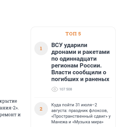
ТОП 5
ВСУ ударили
1
дронами и ракетами
по одиннадцати
регионам России.
Власти сообщили о
погибших и раненых
107 508
акрытие
Куда пойти 31 июля–2
ания-2».
2
августа: праздник флоксов,
 ремонт и
«Пространственный сдвиг» у
Манежа и «Музыка мира»