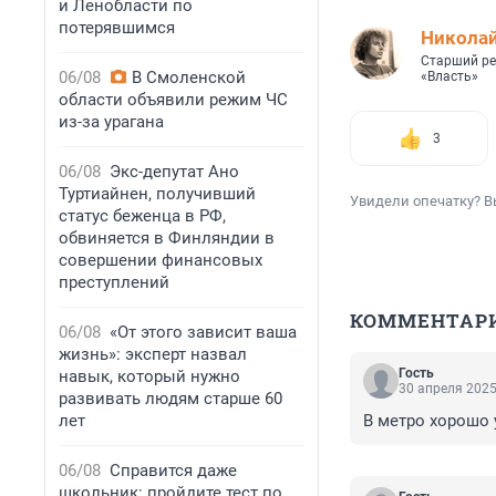
и Ленобласти по
потерявшимся
Николай
Старший ре
06/08
В Смоленской
«Власть»
области объявили режим ЧС
из-за урагана
3
06/08
Экс-депутат Ано
Туртиайнен, получивший
Увидели опечатку? В
статус беженца в РФ,
обвиняется в Финляндии в
совершении финансовых
преступлений
КОММЕНТАР
06/08
«От этого зависит ваша
жизнь»: эксперт назвал
Гость
навык, который нужно
30 апреля 2025
развивать людям старше 60
лет
В метро хорошо 
06/08
Справится даже
школьник: пройдите тест по