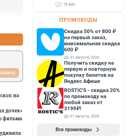
75 842
ПРОМОКОДЫ
+1
–0
Скидка 50% от 800 ₽
на первый заказ,
максимальная скидка
600 ₽
До 31 августа, 2026
Получить скидку на
первую и повторную
равить
покупку билетов на
Яндекс Афише
ROSTIC'S - скидка 20%
оскоп на
по промокоду на
любой заказ от
3199₽!
ых дочек»
До 31 августа, 2026
го фильма
Все промокоды
 удивила