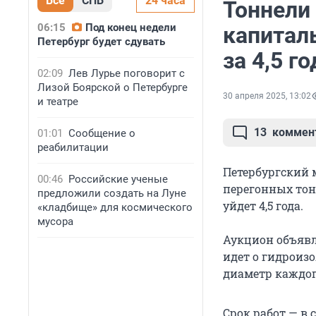
Все
СПБ
24 часа
Тоннели
06:15
Под конец недели
капитал
Петербург будет сдувать
за 4,5 го
02:09
Лев Лурье поговорит с
Лизой Боярской о Петербурге
30 апреля 2025, 13:02
и театре
13
коммен
01:01
Сообщение о
реабилитации
Петербургский 
00:46
Российские ученые
перегонных тонн
предложили создать на Луне
уйдет 4,5 года.
«кладбище» для космического
мусора
Аукцион объявл
идет о гидроизо
диаметр каждого
Срок работ — в