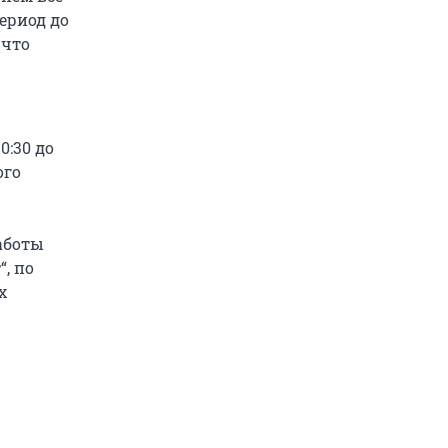
ериод до
 что
0:30 до
ого
аботы
, по
х