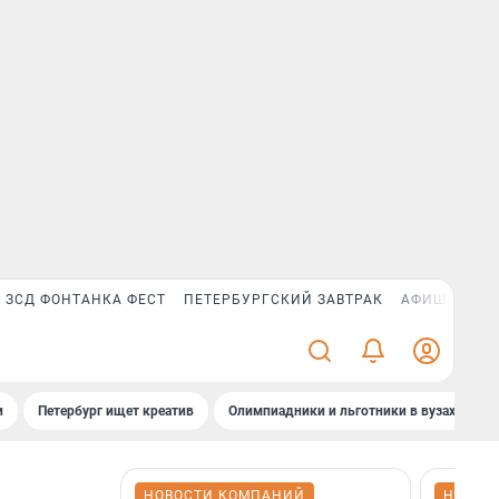
ЗСД ФОНТАНКА ФЕСТ
ПЕТЕРБУРГСКИЙ ЗАВТРАК
АФИША PLUS
и
Петербург ищет креатив
Олимпиадники и льготники в вузах СПб
НОВОСТИ КОМПАНИЙ
НОВОС