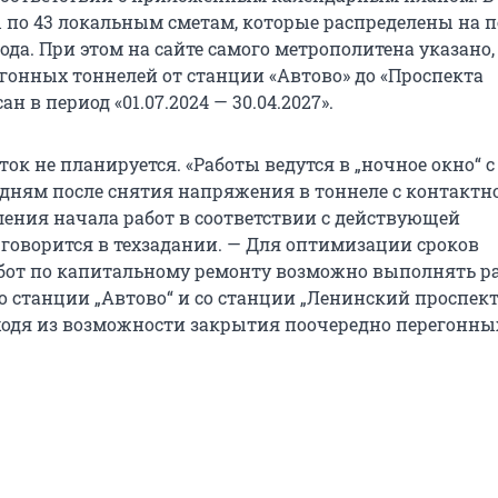
 по 43 локальным сметам, которые распределены на п
года. При этом на сайте самого метрополитена указано,
гонных тоннелей от станции «Автово» до «Проспекта
н в период «01.07.2024 — 30.04.2027».
ок не планируется. «Работы ведутся в „ночное окно“ с 
м дням после снятия напряжения в тоннеле с контактн
ления начала работ в соответствии с действующей
 говорится в техзадании. — Для оптимизации сроков
бот по капитальному ремонту возможно выполнять р
 станции „Автово“ и со станции „Ленинский проспект“
ходя из возможности закрытия поочередно перегонны