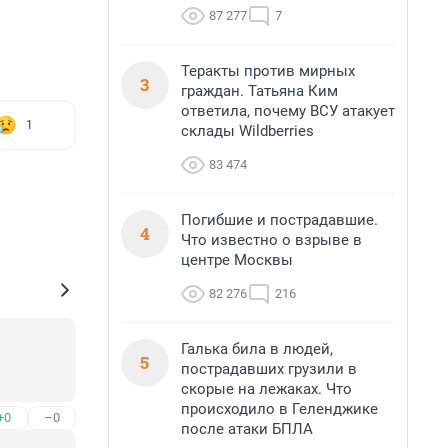
87 277
7
Теракты против мирных
3
граждан. Татьяна Ким
ответила, почему ВСУ атакует
1
склады Wildberries
83 474
Погибшие и пострадавшие.
4
Что известно о взрыве в
центре Москвы
82 276
216
Галька била в людей,
5
пострадавших грузили в
скорые на лежаках. Что
происходило в Геленджике
+0
–0
после атаки БПЛА