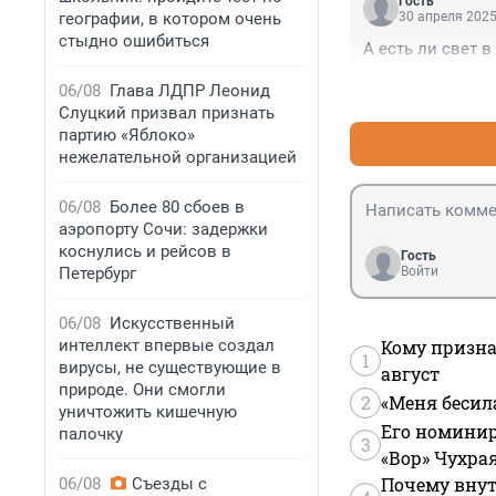
Гость
географии, в котором очень
30 апреля 2025
стыдно ошибиться
А есть ли свет в
06/08
Глава ЛДПР Леонид
Слуцкий призвал признать
партию «Яблоко»
нежелательной организацией
06/08
Более 80 сбоев в
аэропорту Сочи: задержки
коснулись и рейсов в
Гость
Петербург
Войти
06/08
Искусственный
интеллект впервые создал
Кому призна
1
вирусы, не существующие в
август
природе. Они смогли
2
«Меня бесил
уничтожить кишечную
Его номинир
палочку
3
«Вор» Чухра
Почему внут
06/08
Съезды с