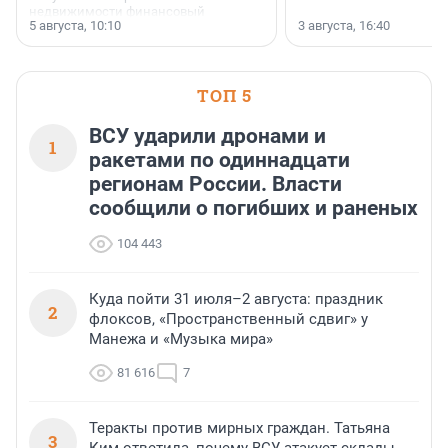
недвижимости финансовый
5 августа, 10:10
3 августа, 16:40
инструмент, доступный для многих
предпринимателей. Будь то новый
офис, склад, торговое помещение
или готовый арендный бизнес —
успех сделки зависит от правильного
ТОП 5
выбора объекта и грамотного
финансирования.
ВСУ ударили дронами и
1
ракетами по одиннадцати
регионам России. Власти
сообщили о погибших и раненых
104 443
Куда пойти 31 июля–2 августа: праздник
2
флоксов, «Пространственный сдвиг» у
Манежа и «Музыка мира»
81 616
7
Теракты против мирных граждан. Татьяна
3