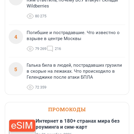
Ким ответила, почему ВСУ атакует склады
Wildberries
80 275
Погибшие и пострадавшие. Что известно о
4
взрыве в центре Москвы
79 269
216
Галька била в людей, пострадавших грузили
5
в скорые на лежаках. Что происходило в
Геленджике после атаки БПЛА
72 359
ПРОМОКОДЫ
Интернет в 180+ странах мира без
роуминга и сим-карт