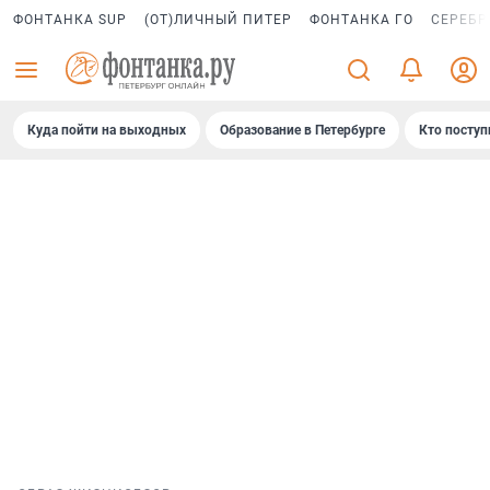
ФОНТАНКА SUP
(ОТ)ЛИЧНЫЙ ПИТЕР
ФОНТАНКА ГО
СЕРЕБР
Куда пойти на выходных
Образование в Петербурге
Кто поступ