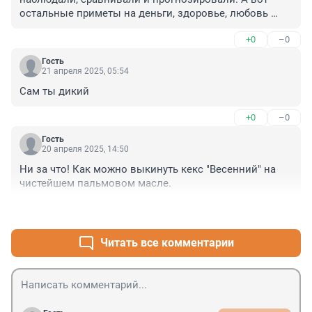
остальные приметы на деньги, здоровье, любовь 
ит.д.- это суеверия. А суеверия- это грех, от язычества 
+0
–0
пришло. Если не знать , не зацикливаться на них, 
пропускать мимо, то всё будет в порядке, и не на кого 
Гость
будет сваливать все невзгоды, кроме как на себя.
21 апреля 2025, 05:54
Сам ты дикий
+0
–0
Гость
20 апреля 2025, 14:50
Ни за что! Как можно выкинуть кекс "Весенний" на 
чистейшем пальмовом масле.
+8
–0
Читать все комментарии