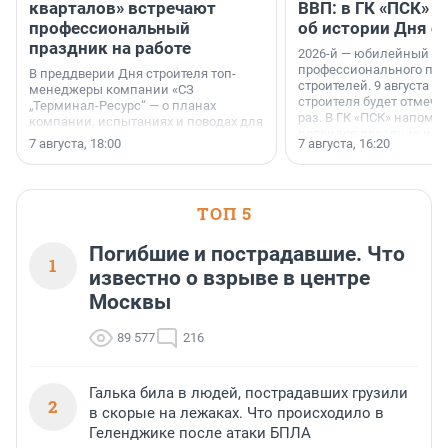
кварталов» встречают
ВВП: в ГК «ПСК» р
профессиональный
об истории Дня с
праздник на работе
2026-й — юбилейный го
профессионального пр
В преддверии Дня строителя топ-
строителей. 9 августа 2
менеджеры компании «СЗ
строителя будет отмечат
„Терминал-Ресурс“ — о планах
раз. В ГК «ПСК» напомни
компании, испытаниях и поводах для
появился праздник и к
осторожного оптимизма.
7 августа, 18:00
7 августа, 16:20
поменялась роль строит
ТОП 5
Погибшие и пострадавшие. Что
1
известно о взрыве в центре
Москвы
89 577
216
Галька била в людей, пострадавших грузили
2
в скорые на лежаках. Что происходило в
Геленджике после атаки БПЛА