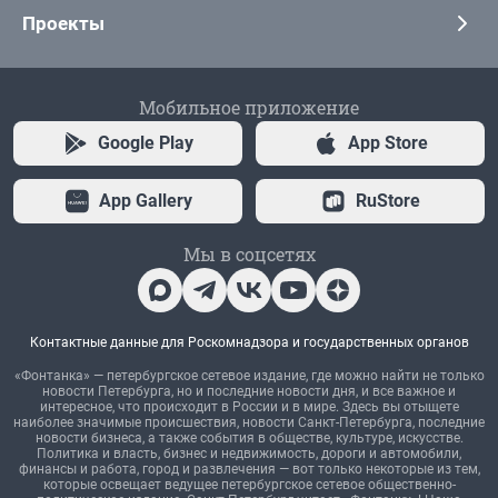
Проекты
Мобильное приложение
Google Play
App Store
App Gallery
RuStore
Мы в соцсетях
Контактные данные для Роскомнадзора и государственных органов
«Фонтанка» — петербургское сетевое издание, где можно найти не только
новости Петербурга, но и последние новости дня, и все важное и
интересное, что происходит в России и в мире. Здесь вы отыщете
наиболее значимые происшествия, новости Санкт-Петербурга, последние
новости бизнеса, а также события в обществе, культуре, искусстве.
Политика и власть, бизнес и недвижимость, дороги и автомобили,
финансы и работа, город и развлечения — вот только некоторые из тем,
которые освещает ведущее петербургское сетевое общественно-