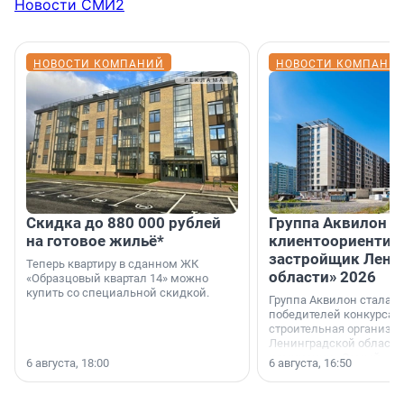
Новости СМИ2
НОВОСТИ КОМПАНИЙ
НОВОСТИ КОМПАНИ
Скидка до 880 000 рублей
Группа Аквилон 
на готовое жильё*
клиентоориентир
застройщик Лени
Теперь квартиру в сданном ЖК
области» 2026
«Образцовый квартал 14» можно
купить со специальной скидкой.
Группа Аквилон стала 
победителей конкурса 
строительная организа
Ленинградской области 
номинации «Самый
6 августа, 18:00
6 августа, 16:50
клиентоориентированн
застройщик Ленинград
области».